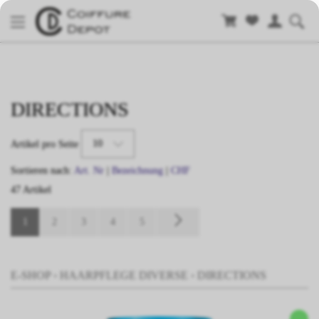
DIRECTIONS
10
Artikel pro Seite
Sortieren nach:
Art. Nr
|
Bezeichnung
|
CHF
47 Artikel
1
2
3
4
5
E-SHOP
›
HAARPFLEGE DIVERSE
›
DIRECTIONS