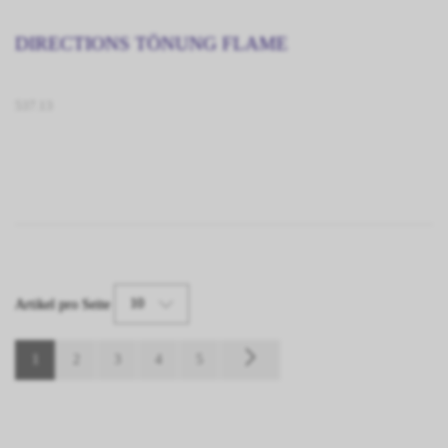
DIRECTIONS TÖNUNG FLAME
537.13
10
Artikel pro Seite
1
2
3
4
5