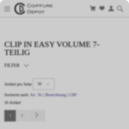
CLIP IN EASY VOLUME 7-
TEILIG
FILTER
TYP
10
Artikel pro Seite
LÄNGE
Sortieren nach:
Art. Nr
|
Bezeichnung
|
CHF
16 Artikel
FARBE
1
2