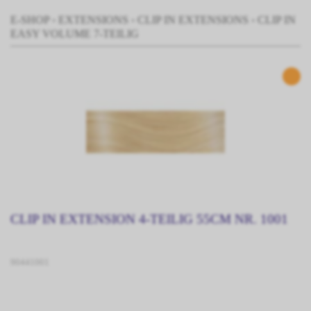
E-SHOP
›
EXTENSIONS
›
CLIP IN EXTENSIONS
›
CLIP IN
EASY VOLUME 7-TEILIG
CLIP IN EXTENSION 4-TEILIG 55CM NR. 1001
90441001