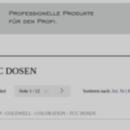
C DOSEN
ikel
Seite 1 / 12
Sortieren nach:
Art. Nr
|
P
›
GOLDWELL
›
COLORATION
›
TCC DOSEN