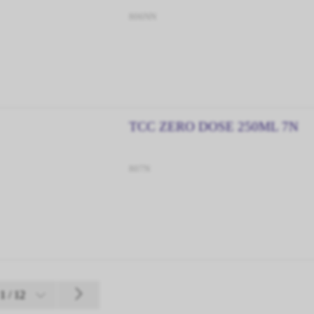
806NN
TCC ZERO DOSE 250ML 7N
807N
 1 / 12