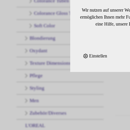
Colorance Tuben
Wir nutzen auf unserer We
Colorance Gloss Tones
ermöglichen Ihnen mehr Fun
eine Hilfe, unsere
Soft Color
Blondierung
Oxydant
Einstellen
Texture Dimensions
Pflege
Styling
Men
Zubehör/Diverses
L'OREAL