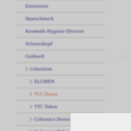
Extensions
Haarschmuck
Kosmetik-Hygiene-Diverses
Schwarzkopf
Goldwell
Coloration
ELUMEN
TCC Dosen
TTC Tuben
Colorance Dosen