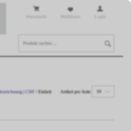
Warenkorb
Merklisten
Login
10
Bezeichnung
|
CHF
/ Einheit
Artikel pro Seite