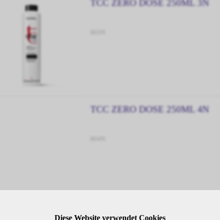
TCC ZERO DOSE 250ML 3N
803N
TCC ZERO DOSE 250ML 4N
804N
TCC ZERO DOSE 250ML 5N
Diese Website verwendet Cookies