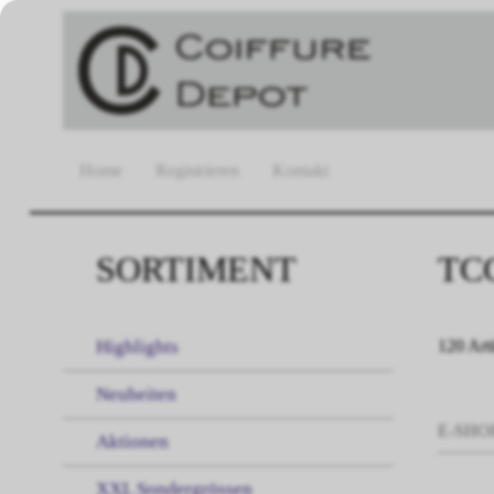
Home
Registrieren
Kontakt
SORTIMENT
TC
Highlights
120 Art
Neuheiten
E-SHO
Aktionen
XXL Sondergrössen