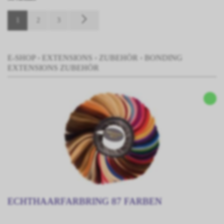
1
2
3
E-SHOP
›
EXTENSIONS
›
ZUBEHÖR
›
BONDING
EXTENSIONS ZUBEHÖR
ECHTHAARFARBRING 87 FARBEN