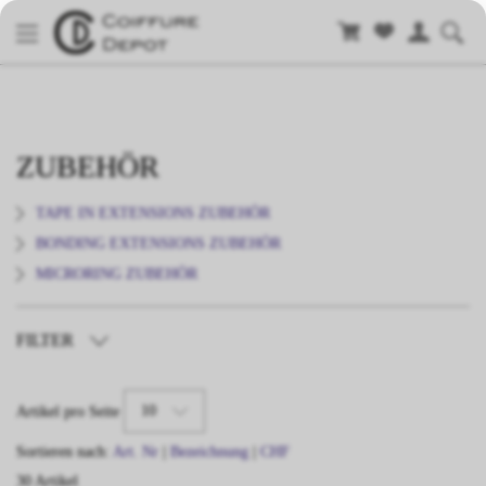
ZUBEHÖR
TAPE IN EXTENSIONS ZUBEHÖR
BONDING EXTENSIONS ZUBEHÖR
MICRORING ZUBEHÖR
FILTER
TYP
10
Artikel pro Seite
Sortieren nach:
Art. Nr
|
Bezeichnung
|
CHF
30 Artikel