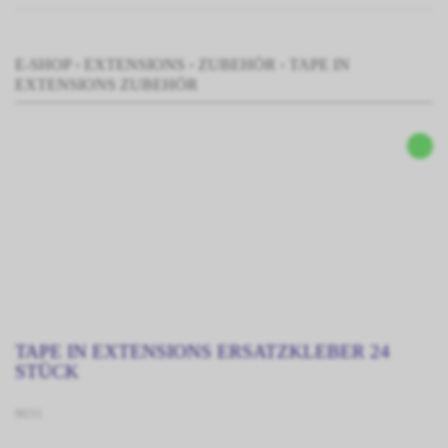
E-SHOP
›
EXTENSIONS
›
ZUBEHÖR
›
TAPE IN
EXTENSIONS ZUBEHÖR
TAPE IN EXTENSIONS ERSATZKLEBER 24
STÜCK
9031