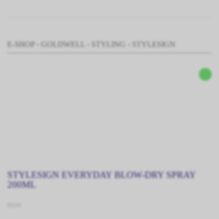
E-SHOP
›
GOLDWELL
›
STYLING
›
STYLESIGN
STYLESIGN EVERYDAY BLOW-DRY SPRAY
200ML
9310