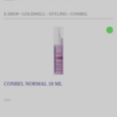
E-SHOP
›
GOLDWELL
›
STYLING
›
CONBEL
CONBEL NORMAL 18 ML
9301