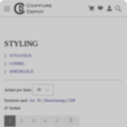
STYLING
STYLESIGN
CONBEL
SPRÜHGOLD
10
Artikel pro Seite
Sortieren nach:
Art. Nr
|
Bezeichnung
|
CHF
47 Artikel
1
2
3
4
5