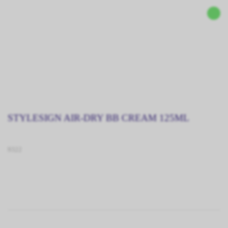
STYLESIGN AIR-DRY BB CREAM 125ML
9322