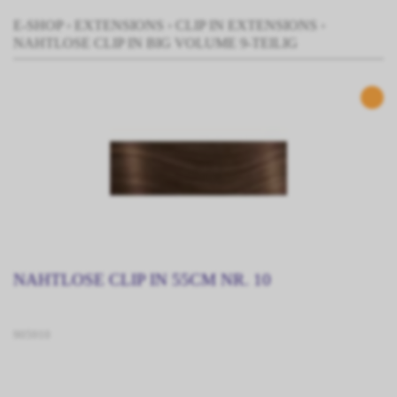
E-SHOP
›
EXTENSIONS
›
CLIP IN EXTENSIONS
›
NAHTLOSE CLIP IN BIG VOLUME 9-TEILIG
NAHTLOSE CLIP IN 55CM NR. 10
905910