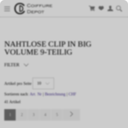
NAHTLOSE CLIP IN BIG
VOLUME 9-TEILIG
FILTER
TYP
10
Artikel pro Seite
LÄNGE
Sortieren nach:
Art. Nr
|
Bezeichnung
|
CHF
41 Artikel
FARBE
1
2
3
4
5