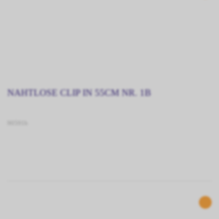
NAHTLOSE CLIP IN 55CM NR. 1B
90591b