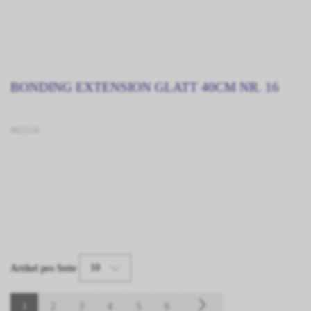
BONDING EXTENSION GLATT 40CM NR. 16
902516
10
Artikel pro Seite
1
2
3
4
5
6