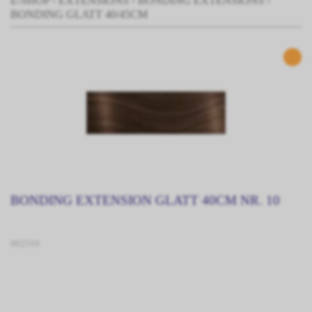
E-SHOP
›
EXTENSIONS
›
BONDING EXTENSIONS
›
BONDING GLATT 40/45CM
BONDING EXTENSION GLATT 40CM NR. 10
902510