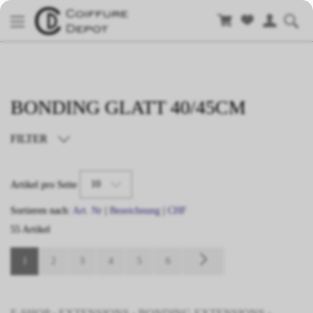
BONDING GLATT 40/45CM
FILTER
TYP
10
Artikel pro Seite
LÄNGE
Sortieren nach:
Art. Nr
|
Bezeichnung
|
CHF
55 Artikel
FARBE
1
2
3
4
5
6