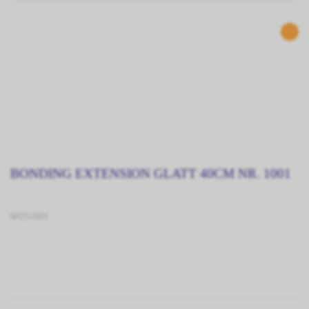
BONDING EXTENSION GLATT 40CM NR. 1001
90251001