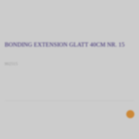
BONDING EXTENSION GLATT 40CM NR. 15
902515