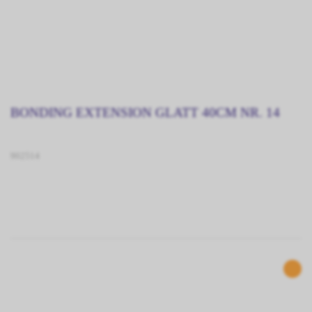
BONDING EXTENSION GLATT 40CM NR. 14
902514