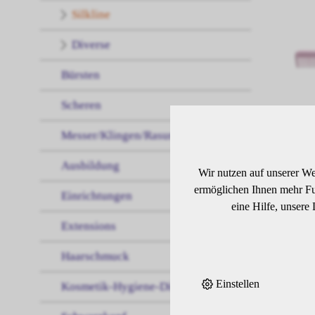
Silkline
Diverse
Bürsten
Scheren
Messer/Klingen/Rasur
Ausbildung
Wir nutzen auf unserer We
ermöglichen Ihnen mehr Fun
Einrichtungen
eine Hilfe, unsere
Extensions
Haarschmuck
Einstellen
Kosmetik-Hygiene-Diverses