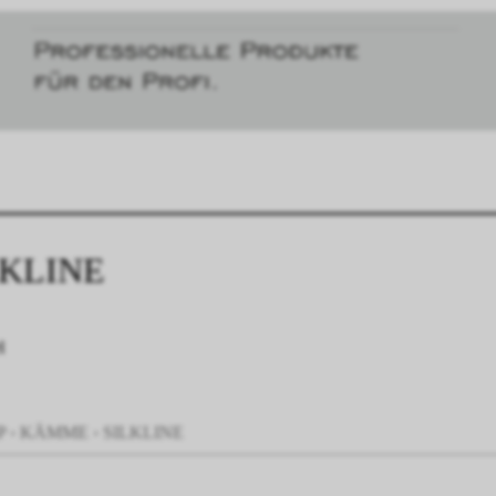
LKLINE
l
P
›
KÄMME
›
SILKLINE