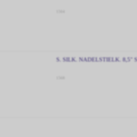
1564
S. SILK. NADELSTIELK. 8,5" 
1568