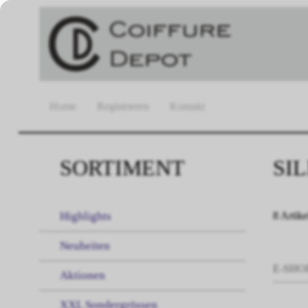
Home
Registrieren
Kontakt
SORTIMENT
SI
Highlights
8 Artike
Neuheiten
E-SHO
Aktionen
XXL Sondergrössen