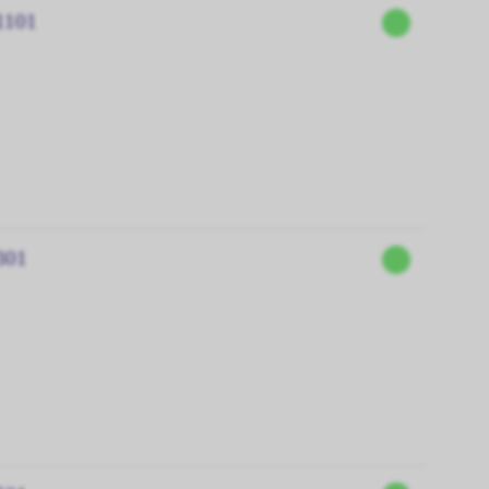
1101
301