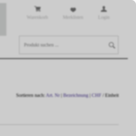
Warenkorb
Merklisten
Login
Sortieren nach:
Art. Nr
|
Bezeichnung
|
CHF
/ Einheit