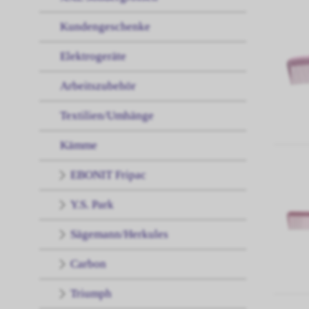
Kundengeschenke
Elektrogeräte
Arbeitszubehör
Textilien/Umhänge
Kämme
EBONIT Fripac
Y.S. Park
Sägemann/Herkules
Carbon
Triumph