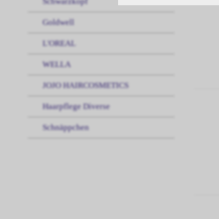
Schwarzkopf
Goldwell
L'OREAL
WELLA
JOJO HAIRCOSMETICS
Haarpflege Diverse
Schnäppchen