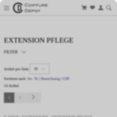
EXTENSION PFLEGE
FILTER
TYP
10
Artikel pro Seite
Sortieren nach:
Art. Nr
|
Bezeichnung
|
CHF
14 Artikel
1
2