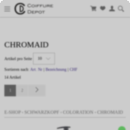
CHROMAID
10
Artikel pro Seite
Sortieren nach:
Art. Nr
|
Bezeichnung
|
CHF
14 Artikel
1
2
E-SHOP
›
SCHWARZKOPF
›
COLORATION
›
CHROMAID