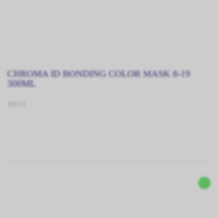
CHROMA ID BONDING COLOR MASK 8-19
300ML
398.19