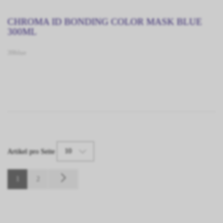
CHROMA ID BONDING COLOR MASK BLUE
300ML
39blue
10
Artikel pro Seite
1
2