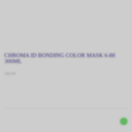
CHROMA ID BONDING COLOR MASK 6-88
300ML
396.88