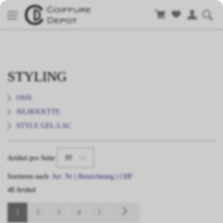
STYLING
OSIS
SILHOUETTE
STYLE GEL-LAC
10
Artikel pro Seite
Sortieren nach:
Art. Nr
|
Bezeichnung
|
CHF
48 Artikel
1
2
3
4
5