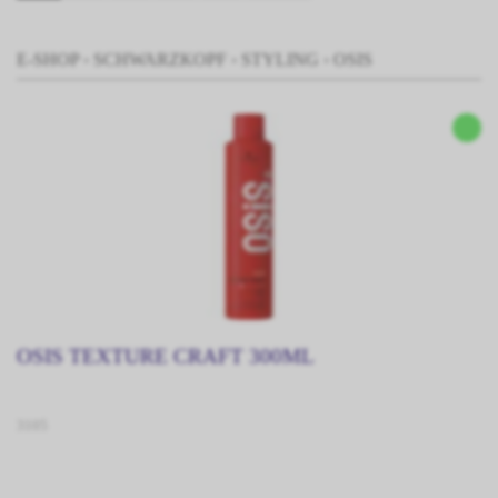
E-SHOP
›
SCHWARZKOPF
›
STYLING
›
OSIS
OSIS TEXTURE CRAFT 300ML
3105