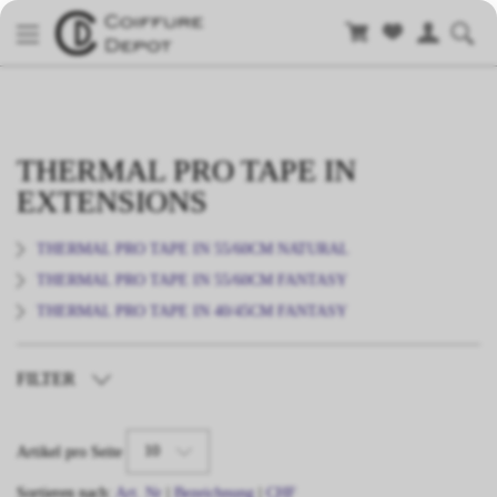
THERMAL PRO TAPE IN
EXTENSIONS
THERMAL PRO TAPE IN 55/60CM NATURAL
THERMAL PRO TAPE IN 55/60CM FANTASY
THERMAL PRO TAPE IN 40/45CM FANTASY
FILTER
TYP
10
Artikel pro Seite
LÄNGE
Sortieren nach:
Art. Nr
|
Bezeichnung
|
CHF