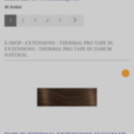
46 Artikel
FARBE
1
2
3
4
5
E-SHOP
›
EXTENSIONS
›
THERMAL PRO TAPE IN
EXTENSIONS
›
THERMAL PRO TAPE IN 55/60CM
NATURAL