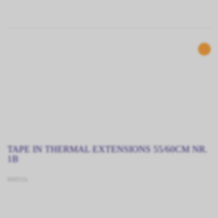
TAPE IN THERMAL EXTENSIONS 55/60CM NR.
1B
90051b