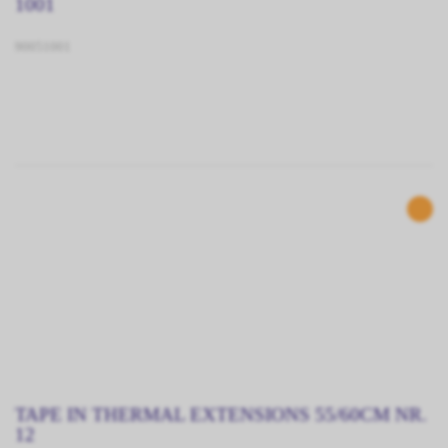
1001
90051001
TAPE IN THERMAL EXTENSIONS 55/60CM NR.
12