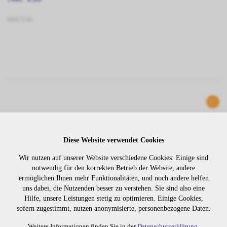
9007130
Diese Website verwendet Cookies
Wir nutzen auf unserer Website verschiedene Cookies: Einige sind
notwendig für den korrekten Betrieb der Website, andere
ermöglichen Ihnen mehr Funktionalitäten, und noch andere helfen
uns dabei, die Nutzenden besser zu verstehen. Sie sind also eine
Hilfe, unsere Leistungen stetig zu optimieren. Einige Cookies,
COLD FUSION TAPE-IN EXTENSIONS 45CM
sofern zugestimmt, nutzen anonymisierte, personenbezogene Daten.
NR. 14
Weitere Informationen finden Sie in der
Datenschutzerklärung
.