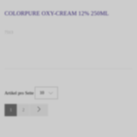
COLORPURE OXY-CREAM 12% 250ML
7513
10
Artikel pro Seite
1
2