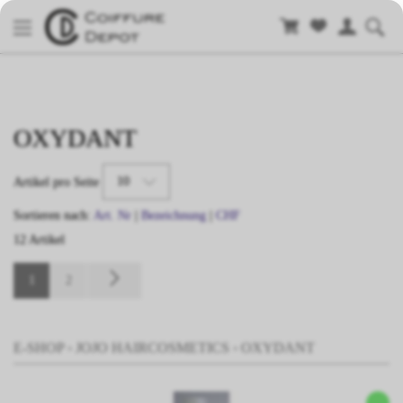
OXYDANT
10
Artikel pro Seite
Sortieren nach:
Art. Nr
|
Bezeichnung
|
CHF
12 Artikel
1
2
E-SHOP
›
JOJO HAIRCOSMETICS
›
OXYDANT