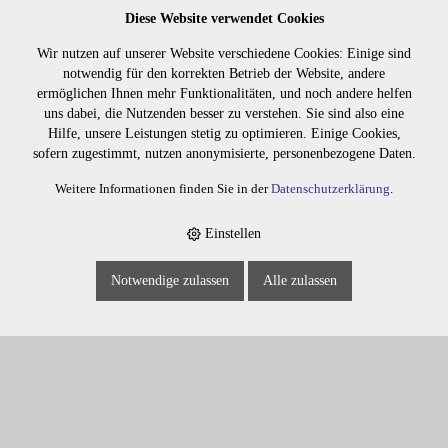
Diese Website verwendet Cookies
Wir nutzen auf unserer Website verschiedene Cookies: Einige sind
notwendig für den korrekten Betrieb der Website, andere
ermöglichen Ihnen mehr Funktionalitäten, und noch andere helfen
uns dabei, die Nutzenden besser zu verstehen. Sie sind also eine
Hilfe, unsere Leistungen stetig zu optimieren. Einige Cookies,
sofern zugestimmt, nutzen anonymisierte, personenbezogene Daten.
Weitere Informationen finden Sie in der
Datenschutzerklärung
.
Einstellen
WAHL HAARSCHNEIDER CHROMSTYLE
Notwendige zulassen
Alle zulassen
0804