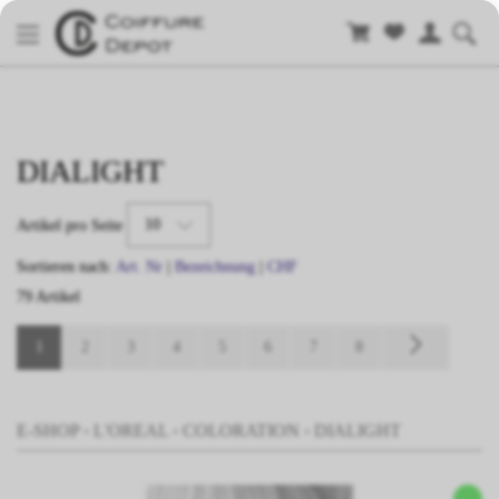
DIALIGHT
10
Artikel pro Seite
Sortieren nach:
Art. Nr
|
Bezeichnung
|
CHF
79 Artikel
1
2
3
4
5
6
7
8
E-SHOP
›
L'OREAL
›
COLORATION
›
DIALIGHT