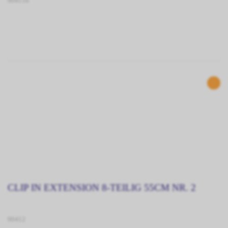
90411b
CLIP IN EXTENSION 8-TEILIG 55CM NR. 2
90412