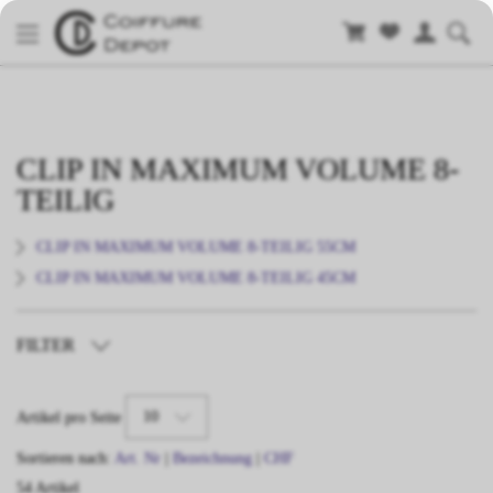
CLIP IN MAXIMUM VOLUME 8-
TEILIG
CLIP IN MAXIMUM VOLUME 8-TEILIG 55CM
CLIP IN MAXIMUM VOLUME 8-TEILIG 45CM
FILTER
TYP
10
Artikel pro Seite
LÄNGE
Sortieren nach:
Art. Nr
|
Bezeichnung
|
CHF
54 Artikel