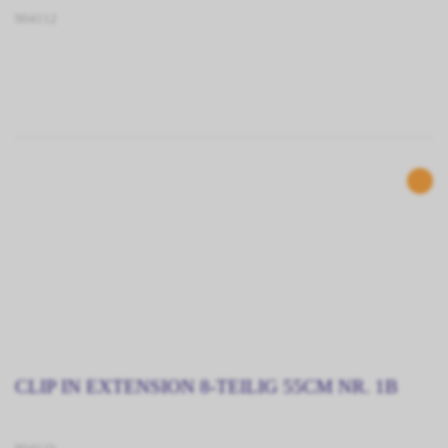
904112
CLIP IN EXTENSION 8-TEILIG 55CM NR. 1B