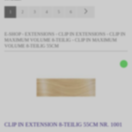
FARBE
1
2
3
4
5
6
E-SHOP
›
EXTENSIONS
›
CLIP IN EXTENSIONS
›
CLIP IN
MAXIMUM VOLUME 8-TEILIG
›
CLIP IN MAXIMUM
VOLUME 8-TEILIG 55CM
CLIP IN EXTENSION 8-TEILIG 55CM NR. 1001