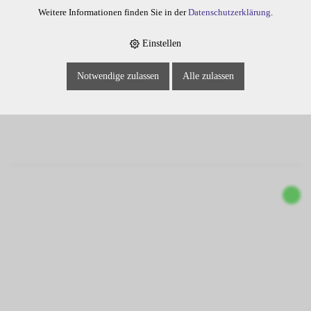
Weitere Informationen finden Sie in der
Datenschutzerklärung
.
EBONIT- HAARSCHNEIDEKAMM 201, 17,5 CM
Einstellen
Notwendige zulassen
Alle zulassen
1600.201