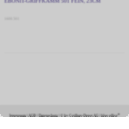
EBONIT-GRIFFKAMM 501 FEIN, 23CM
1600.501
®
Impressum
|
AGB
|
Datenschutz
| © by
Coiffure-Depot AG
|
blue office
E-Shop - Developed by
CompuTech