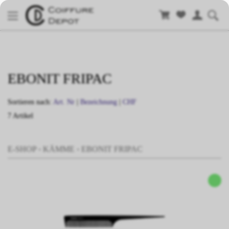
EBONIT FRIPAC
Sortieren nach:
Art. Nr
|
Bezeichnung
|
CHF
7 Artikel
E-SHOP
›
KÄMME
›
EBONIT FRIPAC