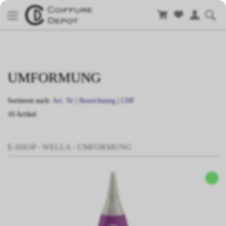
UMFORMUNG
Sortieren nach:
Art. Nr
|
Bezeichnung
|
CHF
10 Artikel
E-SHOP
›
WELLA
›
UMFORMUNG