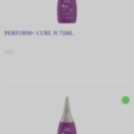
PERFORM+ CURL N 75ML
5033