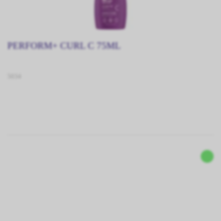
PERFORM+ CURL C 75ML
5034