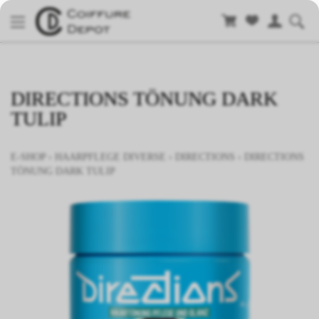
DIRECTIONS TÖNUNG DARK
TULIP
E-SHOP
›
HAARPFLEGE DIVERSE
›
DIRECTIONS
›
DIRECTIONS
TÖNUNG DARK TULIP