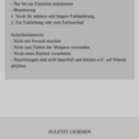
- Nur bis zur Emulsion einkämmen
- Blondierung
1. Vorab für stärkere und längere Farbänderung
2. Zur Entfärbung oder zum Farbwechsel
Sicherheitshinweis:
- Nicht mit Peroxid mischen
- Nicht zum Färben der Wimpern verwenden
- Vorab einen Hauttest vornehmen
- Haartönungen sind nicht dauerhaft und können u.U. auf Wäsche
abfärben
ZULETZT GESEHEN