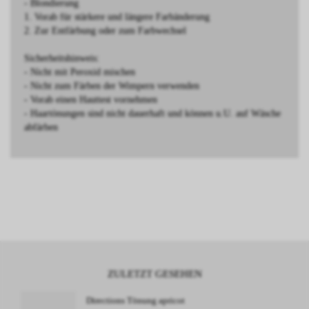
- Blondierung
1. Vorab für stärkere und längere Farbänderung
2. Zur Entfärbung oder zum Farbwechsel
Sicherheitshinweis:
- Nicht mit Peroxid mischen
- Nicht zum Färben der Wimpern verwenden
- Vorab einen Hauttest vornehmen
- Haartönungen sind nicht dauerhaft und können u.U. auf Wäsche
abfärben
ZULETZT GESEHEN
Directions Tönung apricot