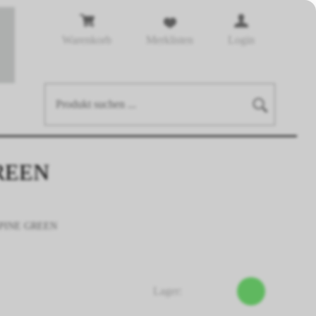
Warenkorb
Merklisten
Login
REEN
PINE GREEN
Lager: