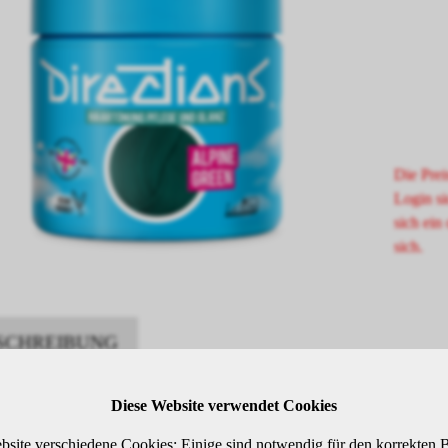
Die Prei
Login si
sich ein 
sich.
SCHREIBUNG
Diese Website verwendet Cookies
endung:
bsite verschiedene Cookies: Einige sind notwendig für den korrekten B