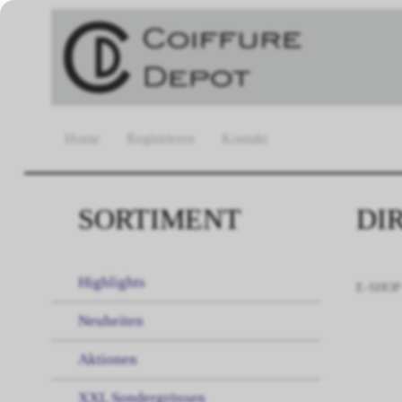
Home
Registrieren
Kontakt
SORTIMENT
DI
Highlights
E-SHOP
Neuheiten
Aktionen
XXL Sondergrössen