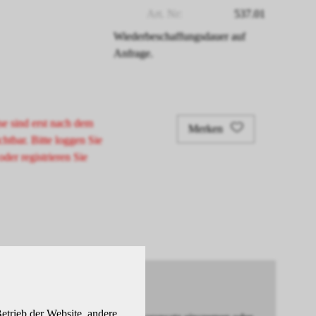
Art. Nr:
537.01
Wiederbeschaffungsdauer auf
Anfrage.
se sind erst nach dem
Merken
chtbar. Bitte loggen Sie
oder registrieren Sie
etrieb der Website, andere