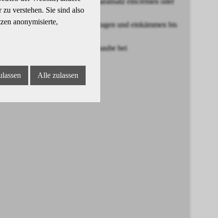
-Wert senken. Hautbereich am Haaransatz eincremen oder
zu verstehen. Sie sind also
tzen anonymisierte,
das handtuchtrockene Haar auftragen und einkämmen bis
ttels einer luftdichten Plastikhaube bei
aschen.
ulassen
Alle zulassen