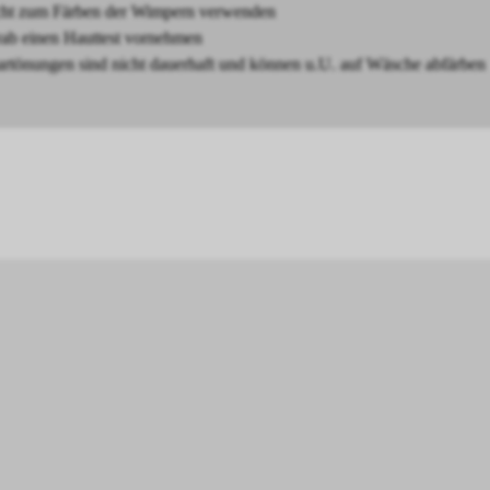
cht zum Färben der Wimpern verwenden
rab einen Hauttest vornehmen
artönungen sind nicht dauerhaft und können u.U. auf Wäsche abfärben