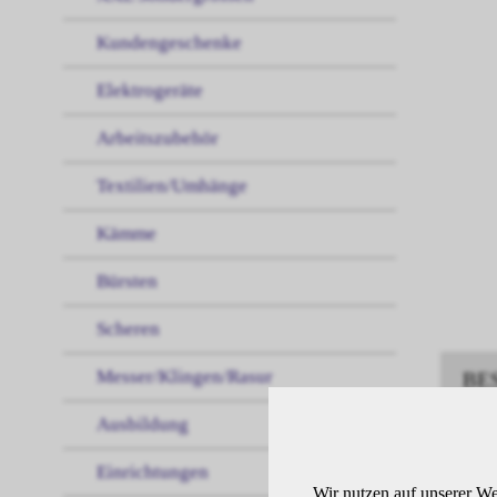
Kundengeschenke
Elektrogeräte
Arbeitszubehör
Textilien/Umhänge
Kämme
Bürsten
Scheren
Messer/Klingen/Rasur
BE
Ausbildung
Einrichtungen
Anw
Wir nutzen auf unserer We