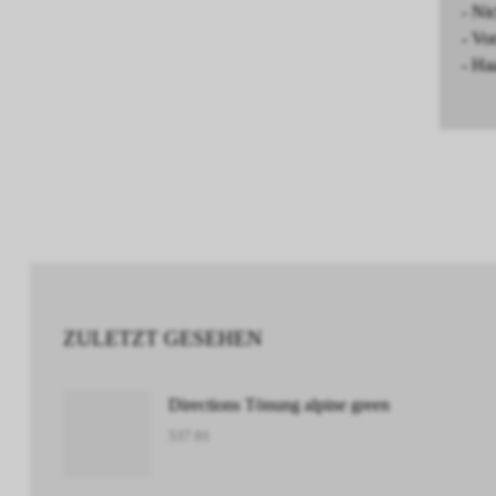
- Ni
- Vo
- Ha
ZULETZT GESEHEN
Directions Tönung alpine green
537.01