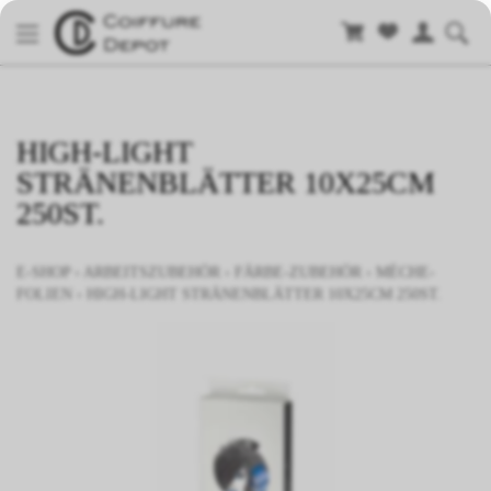
HIGH-LIGHT
STRÄNENBLÄTTER 10X25CM
250ST.
E-SHOP
›
ARBEITSZUBEHÖR
›
FÄRBE-ZUBEHÖR
›
MÈCHE-
FOLIEN
›
HIGH-LIGHT STRÄNENBLÄTTER 10X25CM 250ST.