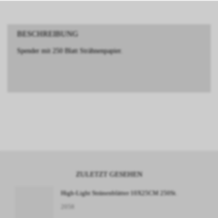
BESCHREIBUNG
Spender mit 250 Blatt Strähnenpapier.
ZULETZT GESEHEN
High-Light Stränenblätter 10X25CM 250St.
2058