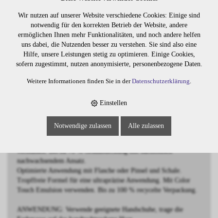
Wir nutzen auf unserer Website verschiedene Cookies: Einige sind
BESCHREIBUNG
notwendig für den korrekten Betrieb der Website, andere
ermöglichen Ihnen mehr Funktionalitäten, und noch andere helfen
Demi-permanente Intensivtönung
uns dabei, die Nutzenden besser zu verstehen. Sie sind also eine
hellblond braun-gold
Hilfe, unsere Leistungen stetig zu optimieren. Einige Cookies,
sofern zugestimmt, nutzen anonymisierte, personenbezogene Daten.
Wella Professionals Color Touch ist eine demi-permanente
Weitere Informationen finden Sie in der
Datenschutzerklärung
.
Haartönung für ultimativen Glanz und strahlende Haarfarben.
Die sanfte Formel enthält die Metal Purifier Technology für mehr
Farbsicherheit und somit noch zuverlässigere Farbergebnisse -
Einstellen
auch bei geschädigtem Haar.
Vegan, frei von Ammoniak, Silikonen und Mineralöl.
Notwendige zulassen
Alle zulassen
Mehr als 90 lebendige Farbtöne, untereinander mischbar.
Lebendige Farbergebnisse, die nach 28 Wäschen gleichmäßig
verblassen. Bis zu 70 % Grauabdeckung mit harmonisch
nachwachsendem Ansatz.
Optimierte Anwendung mit Flasche oder Pinsel und Schale.
Tropffreie Formel für eine ultrapräzise Anwendung. Mit Color
Touch Emulsion verwenden. Bis zu 100 % recycelte Verpackung.
ANWENDUNG: Verwende geeignete Handschuhe, trage die