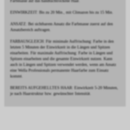
Farbmasse auf das handtuchtrockene Haar.
EINWIRKZEIT: Bis zu 20 Min., mit Climazon bis zu 15 Min.
ANSATZ: Bei sichtbarem Ansatz die Farbmasse zuerst auf den
Ansatzbereich auftragen.
FARBAUSGLEICH: Für minimale Auffrischung: Farbe in den
letzten 5 Minuten der Einwirkzeit in die Längen und Spitzen
einarbeiten. Für maximale Auffrischung: Farbe in Längen und
Spitzen einarbeiten und die gesamte Einwirkzeit nutzen. Kann
auch in Längen und Spitzen verwendet werden, wenn am Ansatz
eine Wella Professionals permanente Haarfarbe zum Einsatz
kommt.
BEREITS AUFGEHELLTES HAAR: Einwirkzeit 5-20 Minuten,
je nach Haarstruktur bzw. gewünschter Intensität.