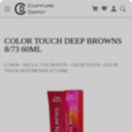
COLOR TOUCH DEEP BROWNS
8/73 60ML
E-SHOP
›
WELLA
›
COLORATION
›
COLOR TOUCH
›
COLOR
TOUCH DEEP BROWNS 8/73 60ML