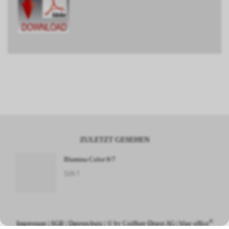
ZULETZT GESEHEN
Illumina Color 9/7
529.7
®
Impressum
|
AGB
|
Datenschutz
| © by
Coiffure-Depot AG
|
blue office