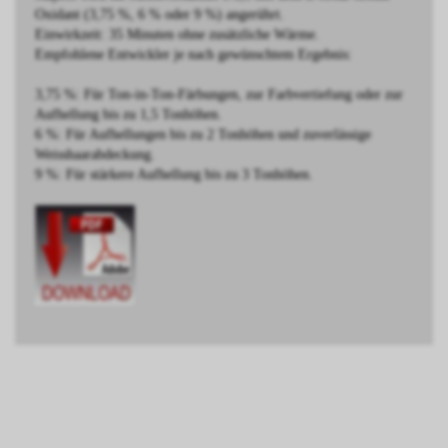
Oxidant (3,75 %, 6 % oder 9 %) angerührt.
Einwirkzeit: 35 Minuten ohne zusätzliche Wärme.
Empfohlene Entwickler je nach gewünschtem Ergebnis:
3,75 %: Für Ton-in-Ton-Färbungen, zur Farbvertiefung oder zur
Aufhellung bis zu 1,5 Tonhöhen.
6 %: Für Aufhellungen bis zu 2 Tonhöhen und zuverlässige
Weisshaarabdeckung.
9 %: Für stärkere Aufhellung bis zu 3 Tonhöhen.