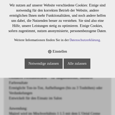
BESCHREIBUNG
Wir nutzen auf unserer Website verschiedene Cookies: Einige sind
notwendig für den korrekten Betrieb der Website, andere
ermöglichen Ihnen mehr Funktionalitäten, und noch andere helfen
Majirel 8.3 Hellblond Gold
uns dabei, die Nutzenden besser zu verstehen. Sie sind also eine
Hilfe, unsere Leistungen stetig zu optimieren. Einige Cookies,
Majirel ist eine hochwertige oxidative Haarfarbe von L'Oréal
sofern zugestimmt, nutzen anonymisierte, personenbezogene Daten.
Professionnel, die für intensive Farbergebnisse und langanhaltende
Brillanz sorgt. Die einzigartige Formulierung wirkt wie eine
Weitere Informationen finden Sie in der
Datenschutzerklärung
.
pflegende Schönheitscreme und enthält die exklusiven Wirkstoffe
Ionène G™ und Incell™, die das Haar in allen drei Zonen gezielt
Einstellen
stärken und schützen. Das Ergebnis: gleichmässige, leuchtende
Farben mit strahlendem Glanz und optimaler Haltbarkeit.
Notwendige zulassen
Alle zulassen
Eigenschaften:
Oxidative Permanentfarbe – für langanhaltende, intensive
Farbresultate
Ermöglicht Ton-in-Ton, Aufhellungen (bis zu 3 Tonhöhen) oder
Verdunkelungen
Entwickelt für den Einsatz im Salon
Anwendung:
Majirel wird im Mischverhältnis 1:1,5 mit dem L'Oréal Creme