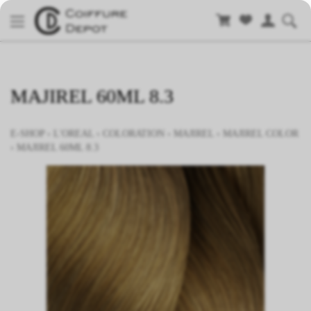
MAJIREL 60ML 8.3
E-SHOP
›
L'OREAL
›
COLORATION
›
MAJIREL
›
MAJIREL COLOR
›
MAJIREL 60ML 8.3