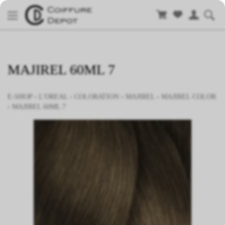
MAJIREL 60ML 7
E-SHOP
›
L'OREAL
›
COLORATION
›
MAJIREL
›
MAJIREL COLOR
›
MAJIREL 60ML 7