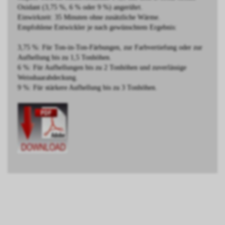
Oxidant (3,75 %, 6 % oder 9 %) angerührt.
Einwirkzeit: 35 Minuten ohne zusätzliche Wärme.
Empfohlene Entwickler je nach gewünschtem Ergebnis:
3,75 %: Für Ton-in-Ton-Färbungen, zur Farbvertiefung oder zur
Aufhellung bis zu 1,5 Tonhöhen.
6 %: Für Aufhellungen bis zu 2 Tonhöhen und zuverlässige
Weisshaarabdeckung.
9 %: Für stärkere Aufhellung bis zu 3 Tonhöhen.