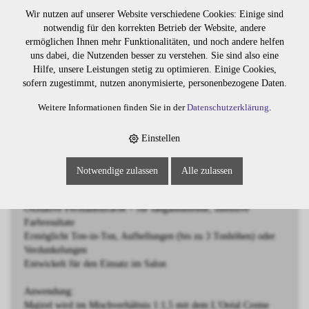
BESCHREIBUNG
Wir nutzen auf unserer Website verschiedene Cookies: Einige sind
notwendig für den korrekten Betrieb der Website, andere
ermöglichen Ihnen mehr Funktionalitäten, und noch andere helfen
Majirel 7 Mittelblond
uns dabei, die Nutzenden besser zu verstehen. Sie sind also eine
Hilfe, unsere Leistungen stetig zu optimieren. Einige Cookies,
Majirel ist eine hochwertige oxidative Haarfarbe von L'Oréal
sofern zugestimmt, nutzen anonymisierte, personenbezogene Daten.
Professionnel, die für intensive Farbergebnisse und langanhaltende
Brillanz sorgt. Die einzigartige Formulierung wirkt wie eine
Weitere Informationen finden Sie in der
Datenschutzerklärung
.
pflegende Schönheitscreme und enthält die exklusiven Wirkstoffe
Ionène G™ und Incell™, die das Haar in allen drei Zonen gezielt
Einstellen
stärken und schützen. Das Ergebnis: gleichmässige, leuchtende
Farben mit strahlendem Glanz und optimaler Haltbarkeit.
Notwendige zulassen
Alle zulassen
Eigenschaften:
Oxidative Permanentfarbe – für langanhaltende, intensive
Farbresultate
Ermöglicht Ton-in-Ton, Aufhellungen (bis zu 3 Tonhöhen) oder
Verdunkelungen
Entwickelt für den Einsatz im Salon
Anwendung:
Majirel wird im Mischverhältnis 1:1,5 mit dem L'Oréal Creme