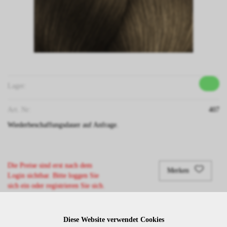
Lager:
Art. Nr:
407
Wiederbeschaffungsdauer auf Anfrage.
Die Preise sind erst nach dem
Merken
Login sichtbar. Bitte loggen Sie
sich ein oder registrieren Sie sich.
Diese Website verwendet Cookies