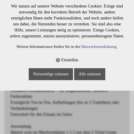
BESCHREIBUNG
Wir nutzen auf unserer Website verschiedene Cookies: Einige sind
notwendig für den korrekten Betrieb der Website, andere
ermöglichen Ihnen mehr Funktionalitäten, und noch andere helfen
Majirel 6.34 Dunkelblond Gold Kupfer
uns dabei, die Nutzenden besser zu verstehen. Sie sind also eine
Hilfe, unsere Leistungen stetig zu optimieren. Einige Cookies,
Majirel ist eine hochwertige oxidative Haarfarbe von L'Oréal
sofern zugestimmt, nutzen anonymisierte, personenbezogene Daten.
Professionnel, die für intensive Farbergebnisse und langanhaltende
Brillanz sorgt. Die einzigartige Formulierung wirkt wie eine
Weitere Informationen finden Sie in der
Datenschutzerklärung
.
pflegende Schönheitscreme und enthält die exklusiven Wirkstoffe
Ionène G™ und Incell™, die das Haar in allen drei Zonen gezielt
Einstellen
stärken und schützen. Das Ergebnis: gleichmässige, leuchtende
Farben mit strahlendem Glanz und optimaler Haltbarkeit.
Notwendige zulassen
Alle zulassen
Eigenschaften:
Oxidative Permanentfarbe – für langanhaltende, intensive
Farbresultate
Ermöglicht Ton-in-Ton, Aufhellungen (bis zu 3 Tonhöhen) oder
Verdunkelungen
Entwickelt für den Einsatz im Salon
Anwendung:
Majirel wird im Mischverhältnis 1:1,5 mit dem L'Oréal Creme