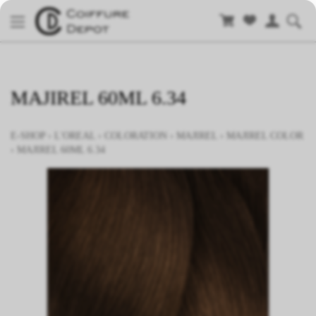
MAJIREL 60ML 6.34
E-SHOP
›
L'OREAL
›
COLORATION
›
MAJIREL
›
MAJIREL COLOR
›
MAJIREL 60ML 6.34