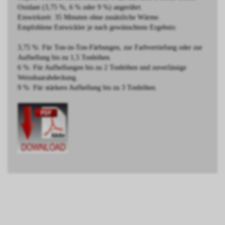
Oxidant (3,75 %, 6 % oder 9 %) angerührt.
Einwirkzeit: 35 Minuten ohne zusätzliche Wärme.
Empfohlene Entwickler je nach gewünschtem Ergebnis:
3,75 %: Für Ton-in-Ton-Färbungen, zur Farbvertiefung oder zur
Aufhellung bis zu 1,5 Tonhöhen.
6 %: Für Aufhellungen bis zu 2 Tonhöhen und zuverlässige
Weisshaarabdeckung.
9 %: Für stärkere Aufhellung bis zu 3 Tonhöhen.