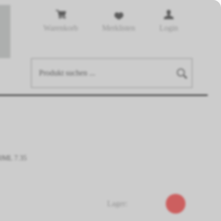
Warenkorb
Merklisten
Login
0ML 7.35
Lager: