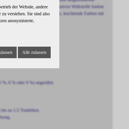
önheitscreme und enthält die exklusiven Wirkstoffe Ionène
etrieb der Website, andere
tzen. Das Ergebnis: gleichmässige, leuchtende Farben mit
zu verstehen. Sie sind also
tzen anonymisierte,
ulassen
Alle zulassen
ungen
5 %, 6 % oder 9 %) angerührt.
 bis zu 1,5 Tonhöhen.
ckung.