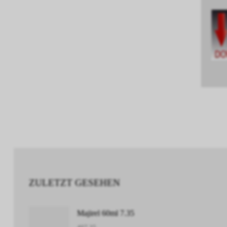
ZULETZT GESEHEN
Majirel 60ml 7.35