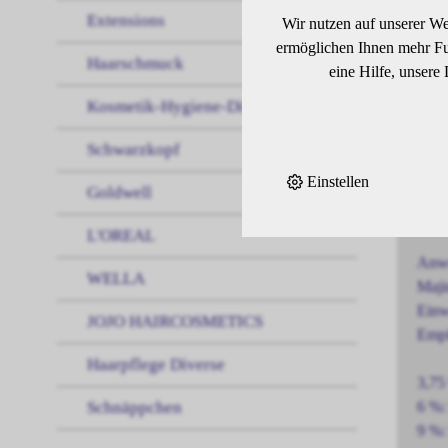
Extensions
Bril
Wir nutzen auf unserer We
G™ u
ermöglichen Ihnen mehr Fun
Haarschmuck
stra
eine Hilfe, unsere
Kosmetik-Hygiene-Diverses
Eige
Schwarzkopf
Oxid
Einstellen
Ermö
Goldwell
Entw
L'OREAL
Anw
WELLA
Maji
Einw
JOJO HAIRCOSMETICS
Empf
Haarpflege Diverse
3,75
Schnäppchen
6 %:
9 %: