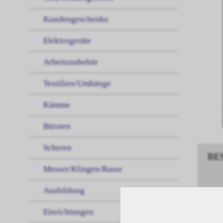
Kundengeschenke
Elektrogeräte
Arbeitszubehör
Textilien/Umhänge
Kämme
Bürsten
Scheren
BE
Messer/Klingen/Rasur
Ausbildung
Maji
Einrichtungen
Maji