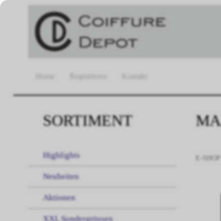
Home
Registrieren
Kontakt
SORTIMENT
MAJ
Highlights
E-SHOP
Neuheiten
Aktionen
XXL Sondergrössen