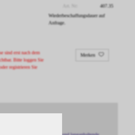
Art. Nr:
407.35
Wiederbeschaffungsdauer auf
Anfrage.
se sind erst nach dem
Merken
chtbar. Bitte loggen Sie
oder registrieren Sie
 die für intensive Farbergebnisse und langanhaltende