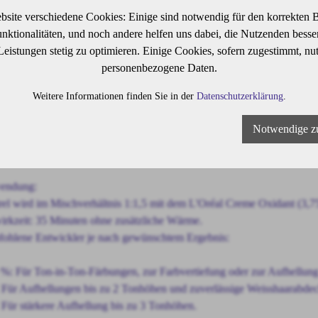
lanz sorgt. Die einzigartige Formulierung wirkt wie eine pflegende Sch
bsite verschiedene Cookies: Einige sind notwendig für den korrekten B
nd Incell™, die das Haar in allen drei Zonen gezielt stärken und schü
ktionalitäten, und noch andere helfen uns dabei, die Nutzenden besser 
hlendem Glanz und optimaler Haltbarkeit.
 Leistungen stetig zu optimieren. Einige Cookies, sofern zugestimmt, nu
personenbezogene Daten.
nschaften:
Weitere Informationen finden Sie in der
Datenschutzerklärung
.
ative Permanentfarbe – für langanhaltende, intensive Farbresultate
Notwendige z
glicht Ton-in-Ton, Aufhellungen (bis zu 3 Tonhöhen) oder Verdunkel
ickelt für den Einsatz im Salon
endung:
rel wird im Mischverhältnis 1:1,5 mit dem L'Oréal Creme Oxidant (3,7
irkzeit: 35 Minuten ohne zusätzliche Wärme.
ohlene Entwickler je nach gewünschtem Ergebnis:
 %: Für Ton-in-Ton-Färbungen, zur Farbvertiefung oder zur Aufhellung
 Für Aufhellungen bis zu 2 Tonhöhen und zuverlässige Weisshaarabde
 Für stärkere Aufhellung bis zu 3 Tonhöhen.