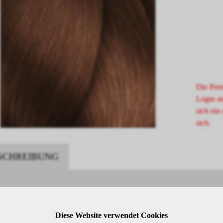
Die Prei
Login si
sich ein 
sich.
SCHREIBUNG
rel 7.35 Mittelblond Gold Mahagoni
Diese Website verwendet Cookies
rel ist eine hochwertige oxidative Haarfarbe von L'Oréal Professionnel,