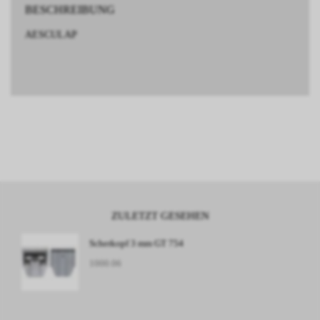
BESCHREIBUNG
AESCULAP
ZULETZT GESEHEN
Scherkopf 3 mm GT 754
1000.06