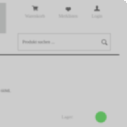
Warenkorb
Merklisten
Login
0 60ML
Lager: