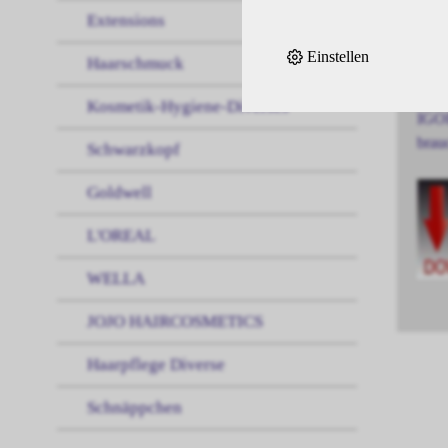
Extensions
IGOR
Einstellen
Haarschmuck
und 
Kosmetik-Hygiene-Diverses
IGOR
brau
Schwarzkopf
Goldwell
L'OREAL
WELLA
JOJO HAIRCOSMETICS
Haarpflege Diverse
Schnäppchen