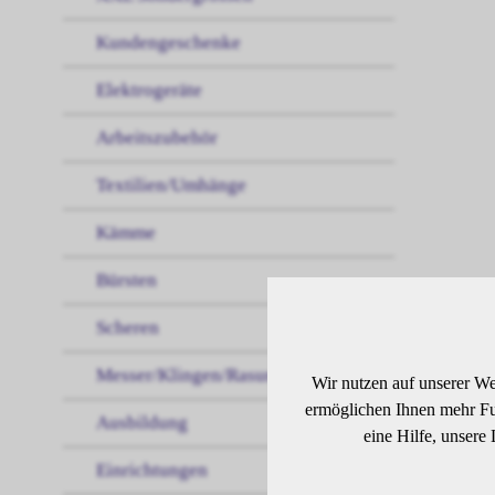
Kundengeschenke
Elektrogeräte
Arbeitszubehör
Textilien/Umhänge
Kämme
Bürsten
Scheren
BE
Messer/Klingen/Rasur
Wir nutzen auf unserer We
ermöglichen Ihnen mehr Fun
Ausbildung
eine Hilfe, unsere
Dunk
Einrichtungen
Schw