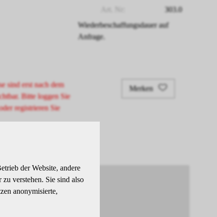
Art. Nr:
303.0
Wiederbeschaffungsdauer auf
Anfrage.
se sind erst nach dem
Merken
chtbar. Bitte loggen Sie
oder registrieren Sie
etrieb der Website, andere
zu verstehen. Sie sind also
tzen anonymisierte,
elt.