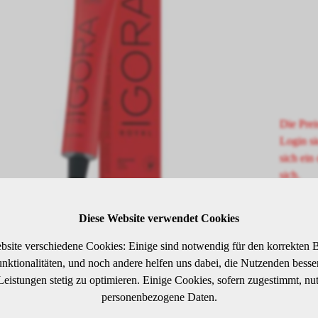
Die Prei
Login si
sich ein 
sich.
Diese Website verwendet Cookies
SCHREIBUNG
bsite verschiedene Cookies: Einige sind notwendig für den korrekten B
ktionalitäten, und noch andere helfen uns dabei, die Nutzenden besser 
 Leistungen stetig zu optimieren. Einige Cookies, sofern zugestimmt, nu
elbraun
personenbezogene Daten.
arzkopf IGORA ROYAL wurde von Coloristen für Coloristen entwick