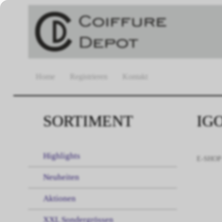
Home
Registrieren
Kontakt
SORTIMENT
IG
Highlights
E-SHOP
Neuheiten
Aktionen
XXL Sondergrössen