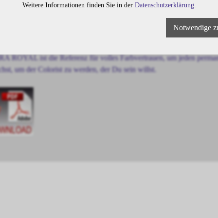
Weitere Informationen finden Sie in der
Datenschutzerklärung
.
A ROYAL-Formulierungen bieten wunderbare, strähnentreue Ergebniss
Notwendige z
eine Leistung der Du jederzeit vertrauen kannst.
A ROYAL ist die Referenz für volles Farbvertrauen, um jeden permanen
chst, um der Colorist zu werden, der Du sein willst.