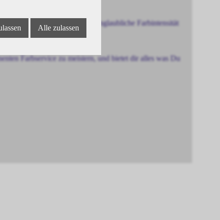
e, bis zu 100% Abdeckung, unglaubliche Farbintensität
ulassen
Alle zulassen
ten Farbservice zu meistern, und bietet dir alles was Du