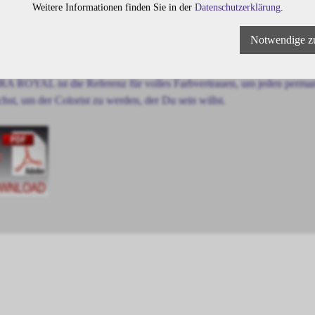
Weitere Informationen finden Sie in der
Datenschutzerklärung
.
A ROYAL-Formulierungen bieten wunderbare, strähnentreue Ergebniss
Notwendige z
eine Leistung der Du jederzeit vertrauen kannst.
A ROYAL ist die Referenz für volles Farbvertrauen, um jeden permanen
chst, um der Colorist zu werden, der Du sein willst.