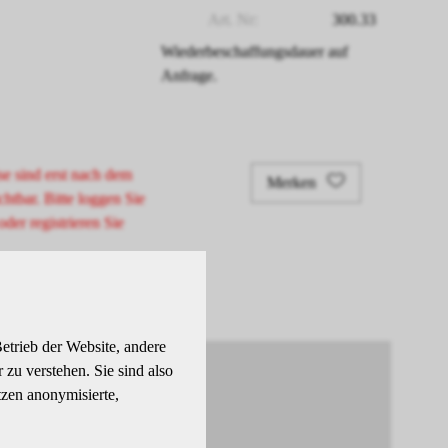
Art. Nr:
300.33
Wiederbeschaffungsdauer auf
Anfrage.
se sind erst nach dem
Merken
chtbar. Bitte loggen Sie
oder registrieren Sie
etrieb der Website, andere
zu verstehen. Sie sind also
tzen anonymisierte,
elt.