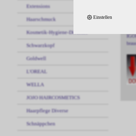
Extensions
IGOR
Einstellen
Haarschmuck
und 
Kosmetik-Hygiene-Diverses
IGOR
brau
Schwarzkopf
Goldwell
L'OREAL
WELLA
JOJO HAIRCOSMETICS
Haarpflege Diverse
Schnäppchen