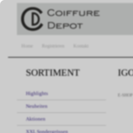
Home
Registrieren
Kontakt
SORTIMENT
IG
Highlights
E-SHOP
Neuheiten
Aktionen
XXL Sondergrössen