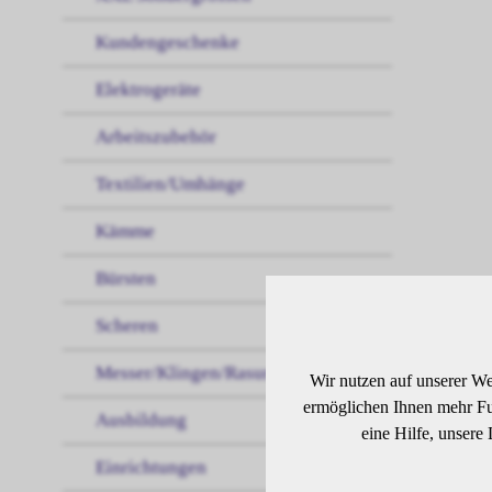
Kundengeschenke
Elektrogeräte
Arbeitszubehör
Textilien/Umhänge
Kämme
Bürsten
Scheren
BE
Messer/Klingen/Rasur
Wir nutzen auf unserer We
ermöglichen Ihnen mehr Fun
Ausbildung
eine Hilfe, unsere
Anti
Einrichtungen
Schw