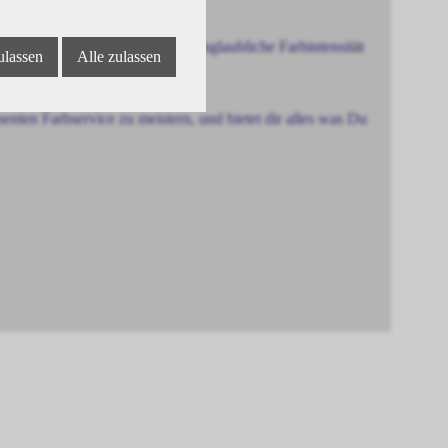
e, bis zu 100% Abdeckung, unglaubliche Farbintensität
ulassen
Alle zulassen
ten Farbservice zu meistern, und bietet dir alles was Du