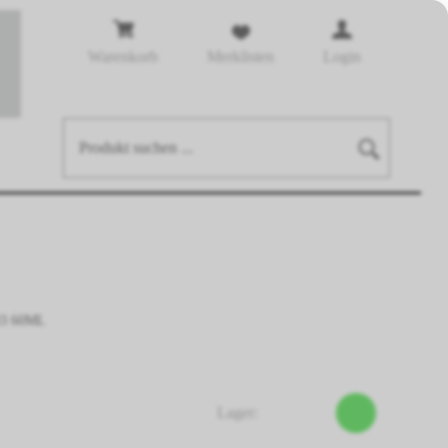
Warenkorb
Merklisten
Login
3 60ML
Lager: