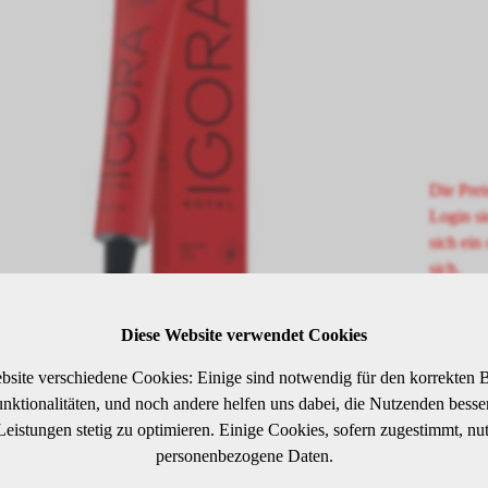
Die Prei
Login si
sich ein 
sich.
Diese Website verwendet Cookies
SCHREIBUNG
bsite verschiedene Cookies: Einige sind notwendig für den korrekten B
ktionalitäten, und noch andere helfen uns dabei, die Nutzenden besser 
 Leistungen stetig zu optimieren. Einige Cookies, sofern zugestimmt, nu
 Rot Konzentrat
personenbezogene Daten.
arzkopf IGORA ROYAL wurde von Coloristen für Coloristen entwick