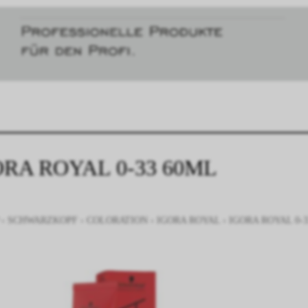
ORA ROYAL 0-33 60ML
›
SCHWARZKOPF
›
COLORATION
›
IGORA ROYAL
›
IGORA ROYAL 0-3