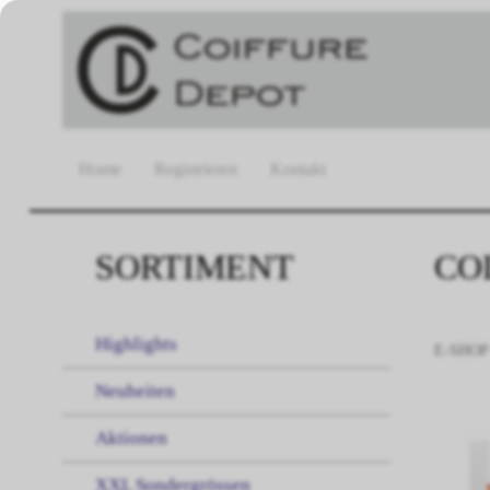
Home
Registrieren
Kontakt
SORTIMENT
CO
Highlights
E-SHOP
Neuheiten
Aktionen
XXL Sondergrössen