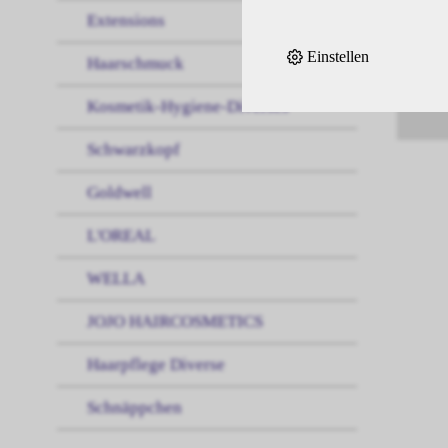
Extensions
Einstellen
Haarschmuck
Kosmetik-Hygiene-Diverses
Schwarzkopf
Goldwell
L'OREAL
WELLA
JOJO HAIRCOSMETICS
Haarpflege Diverse
Schnäppchen