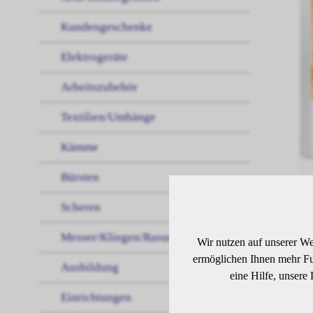
Kundengeschenke
Elektrogeräte
Arbeitszubehör
Textilien/Umhänge
Kämme
Bürsten
Scheren
BE
Messer/Klingen/Rasur
Wir nutzen auf unserer We
ermöglichen Ihnen mehr Fun
Ausbildung
eine Hilfe, unsere
Lich
Einrichtungen