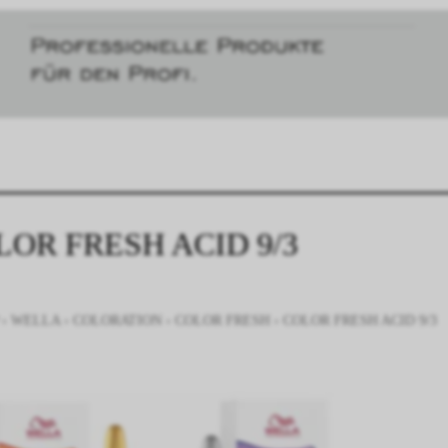
LOR FRESH ACID 9/3
›
WELLA
›
COLORATION
›
COLOR FRESH
›
COLOR FRESH ACID 9/3