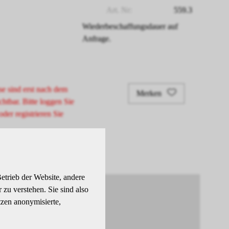
Art. Nr:
559.3
Wiederbeschaffungsdauer auf
Anfrage.
se sind erst nach dem
Merken
chtbar. Bitte loggen Sie
oder registrieren Sie
etrieb der Website, andere
zu verstehen. Sie sind also
tzen anonymisierte,