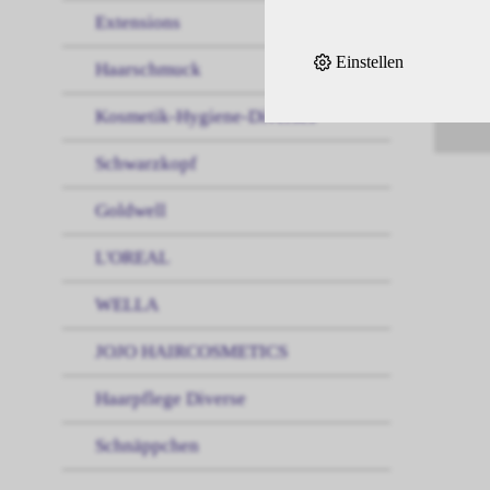
Extensions
Einstellen
Haarschmuck
Kosmetik-Hygiene-Diverses
Schwarzkopf
Goldwell
L'OREAL
WELLA
JOJO HAIRCOSMETICS
Haarpflege Diverse
Schnäppchen