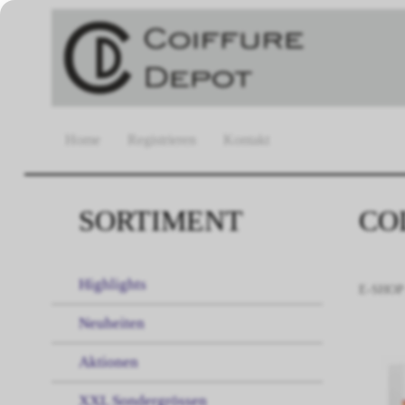
Home
Registrieren
Kontakt
SORTIMENT
CO
Highlights
E-SHOP
Neuheiten
Aktionen
XXL Sondergrössen