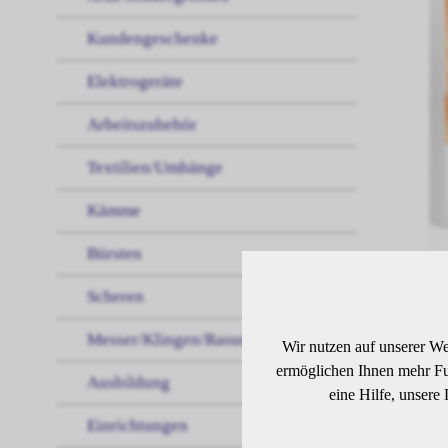
Kundengeschenke
Elektrogeräte
Arbeitszubehör
Textilien/Umhänge
Kämme
Bürsten
Scheren
BE
Messer/Klingen/Rasur
Wir nutzen auf unserer We
ermöglichen Ihnen mehr Fun
Ausbildung
eine Hilfe, unsere
Dunk
Einrichtungen