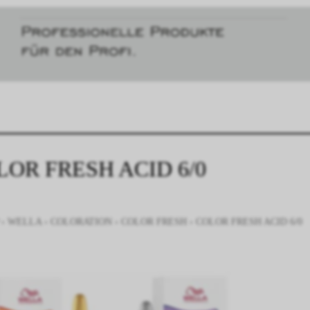
LOR FRESH ACID 6/0
›
WELLA
›
COLORATION
›
COLOR FRESH
›
COLOR FRESH ACID 6/0