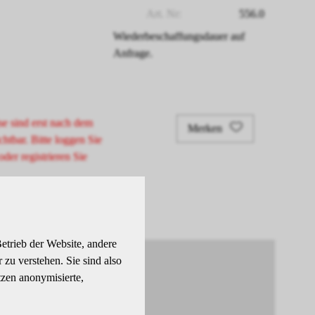
Art. Nr:
556.0
Wiederbeschaffungsdauer auf
Anfrage.
se sind erst nach dem
Merken
chtbar. Bitte loggen Sie
oder registrieren Sie
etrieb der Website, andere
zu verstehen. Sie sind also
tzen anonymisierte,