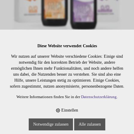
Diese Website verwendet Cookies
Lager:
Wir nutzen auf unserer Website verschiedene Cookies: Einige sind
notwendig für den korrekten Betrieb der Website, andere
Art. Nr:
555.4
ermöglichen Ihnen mehr Funktionalitäten, und noch andere helfen
Wiederbeschaffungsdauer auf Anfrage.
uns dabei, die Nutzenden besser zu verstehen. Sie sind also eine
Hilfe, unsere Leistungen stetig zu optimieren. Einige Cookies,
sofern zugestimmt, nutzen anonymisierte, personenbezogene Daten.
Weitere Informationen finden Sie in der
Datenschutzerklärung
.
Die Preise sind erst nach dem
Merken
Login sichtbar. Bitte loggen Sie
sich ein oder registrieren Sie sich.
Einstellen
Notwendige zulassen
Alle zulassen