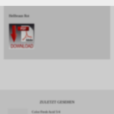
BESCHREIBUNG
Hellbraun Rot
ZULETZT GESEHEN
Color Fresh Acid 5/4