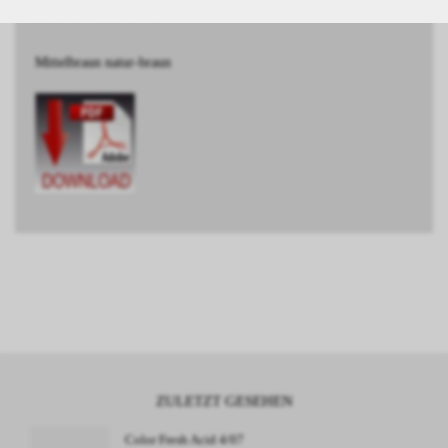
BESCHREIBUNG
Mittelbraun natur-braun
ZULETZT GESEHEN
Color Fresh Acid 4/07