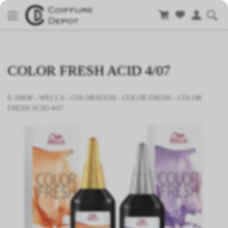
COLOR FRESH ACID 4/07
E-SHOP
›
WELLA
›
COLORATION
›
COLOR FRESH
›
COLOR
FRESH ACID 4/07