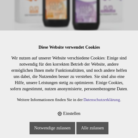
Diese Website verwendet Cookies
Lager:
Wir nutzen auf unserer Website verschiedene Cookies: Einige sind
notwendig für den korrekten Betrieb der Website, andere
Art. Nr:
554.07
ermöglichen Ihnen mehr Funktionalitäten, und noch andere helfen
Wiederbeschaffungsdauer auf Anfrage.
uns dabei, die Nutzenden besser zu verstehen. Sie sind also eine
Hilfe, unsere Leistungen stetig zu optimieren. Einige Cookies,
sofern zugestimmt, nutzen anonymisierte, personenbezogene Daten.
Weitere Informationen finden Sie in der
Datenschutzerklärung
.
Die Preise sind erst nach dem
Merken
Login sichtbar. Bitte loggen Sie
sich ein oder registrieren Sie sich.
Einstellen
Notwendige zulassen
Alle zulassen