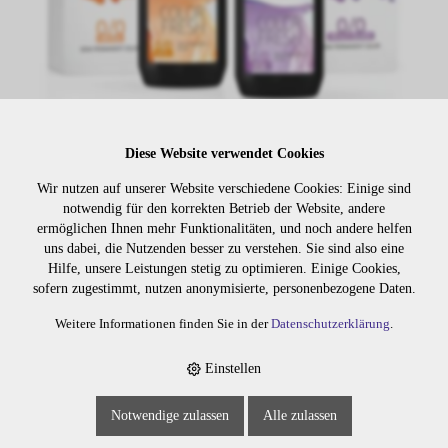
Diese Website verwendet Cookies
Lager:
Wir nutzen auf unserer Website verschiedene Cookies: Einige sind
notwendig für den korrekten Betrieb der Website, andere
Art. Nr:
552.0
ermöglichen Ihnen mehr Funktionalitäten, und noch andere helfen
Wiederbeschaffungsdauer auf Anfrage.
uns dabei, die Nutzenden besser zu verstehen. Sie sind also eine
Hilfe, unsere Leistungen stetig zu optimieren. Einige Cookies,
sofern zugestimmt, nutzen anonymisierte, personenbezogene Daten.
Weitere Informationen finden Sie in der
Datenschutzerklärung
.
Die Preise sind erst nach dem
Merken
Login sichtbar. Bitte loggen Sie
sich ein oder registrieren Sie sich.
Einstellen
Notwendige zulassen
Alle zulassen