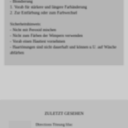
- Blondierung
1. Vorab für stärkere und längere Farbänderung
2. Zur Entfärbung oder zum Farbwechsel
Sicherheitshinweis:
- Nicht mit Peroxid mischen
- Nicht zum Färben der Wimpern verwenden
- Vorab einen Hauttest vornehmen
- Haartönungen sind nicht dauerhaft und können u.U. auf Wäsche
abfärben
ZULETZT GESEHEN
Directions Tönung lilac