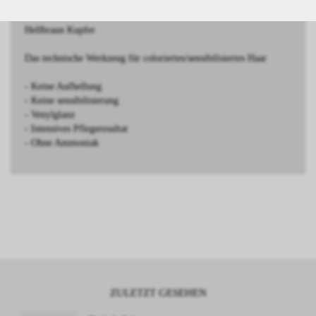
Hellbraun Kupfer
Das technische Werkzeug für coloriertes/sensibilisiertes Haar
- Keine Aufhellung
- Keine sensibilisierung
- Venylglanz
- Intensives Pflegeresultat
- Ohne Ammoniak
ZULETZT GESEHEN