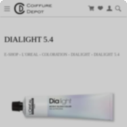
DIALIGHT 5.4
E-SHOP
›
L'OREAL
›
COLORATION
›
DIALIGHT
›
DIALIGHT 5.4