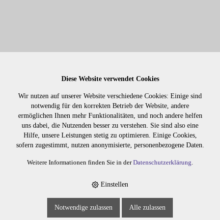
Lager:
Diese Website verwendet Cookies
Wir nutzen auf unserer Website verschiedene Cookies: Einige sind
Art. Nr:
475.4
notwendig für den korrekten Betrieb der Website, andere
Wiederbeschaffungsdauer auf Anfrage.
ermöglichen Ihnen mehr Funktionalitäten, und noch andere helfen
uns dabei, die Nutzenden besser zu verstehen. Sie sind also eine
Hilfe, unsere Leistungen stetig zu optimieren. Einige Cookies,
sofern zugestimmt, nutzen anonymisierte, personenbezogene Daten.
Die Preise sind erst nach dem
Merken
Login sichtbar. Bitte loggen Sie
Weitere Informationen finden Sie in der
Datenschutzerklärung
.
sich ein oder registrieren Sie sich.
Einstellen
Notwendige zulassen
Alle zulassen
BESCHREIBUNG