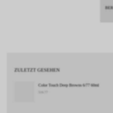
BERE
ZULETZT GESEHEN
Color Touch Deep Browns 6/77 60ml
516.77