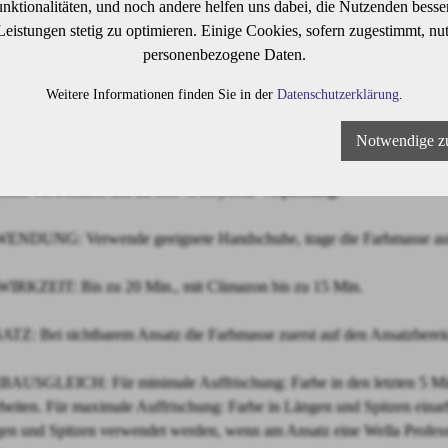
ktionalitäten, und noch andere helfen uns dabei, die Nutzenden besser 
a Professionals Color Touch ist eine demi-permanente Haartönung für u
 Leistungen stetig zu optimieren. Einige Cookies, sofern zugestimmt, nu
sanfte Formel enthält die Metal Purifier Technology für mehr Farbsiche
personenbezogene Daten.
geschädigtem Haar.
Weitere Informationen finden Sie in der
Datenschutzerklärung
.
n, frei von Ammoniak, Silikonen und Mineralöl.
 als 90 lebendige Farbtöne, untereinander mischbar. Lebendige Farber
Notwendige z
zu 70 % Grauabdeckung mit harmonisch nachwachsendem Ansatz.
mierte Anwendung mit Flasche oder Pinsel und Schale. Tropffreie Form
sion verwenden. Bis zu 100 % recycelte Verpackung.
NDUNG: Verwende geeignete Handschuhe, trage die Farbmasse auf 
IRKZEIT: Bis zu 20 Min., mit Climazon bis zu 15 Min.
TZ: Bei sichtbarem Ansatz die Farbmasse zuerst auf den Ansatzbereic
AUSGLEICH: Für minimale Auffrischung: Farbe in den letzten 5 Minu
rbeiten. Für maximale Auffrischung: Farbe in Längen und Spitzen einar
en und Spitzen verwendet werden, wenn am Ansatz eine Wella Profes