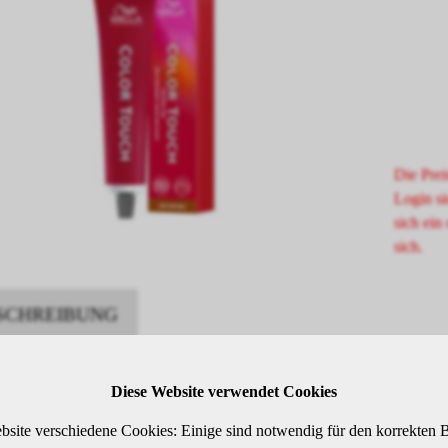
Die Prei
Login si
sich ein 
sich.
SCHREIBUNG
Diese Website verwendet Cookies
-permanente Intensivtönung
elblond braun-intensiv
bsite verschiedene Cookies: Einige sind notwendig für den korrekten B