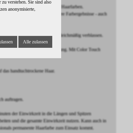
zu verstehen. Sie sind also
ltimativen Glanz und strahlende Haarfarben.
tzen anonymisierte,
rheit und somit noch zuverlässigere Farbergebnisse - auch
gebnisse, die nach 28 Wäschen gleichmäßig verblassen.
ulassen
Alle zulassen
el für eine ultrapräzise Anwendung. Mit Color Touch
das handtuchtrockene Haar.
h auftragen.
ten der Einwirkzeit in die Längen und Spitzen
beiten und die gesamte Einwirkzeit nutzen. Kann auch in
sionals permanente Haarfarbe zum Einsatz kommt.