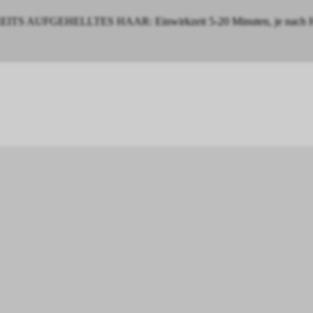
ITS AUFGEHELLTES HAAR: Einwirkzeit 5-20 Minuten, je nach Haars