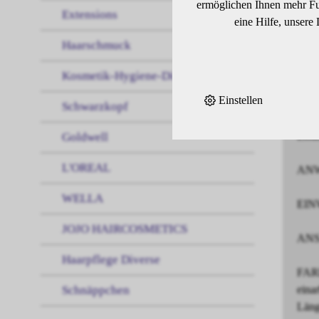
ermöglichen Ihnen mehr Fun
Extensions
Well
eine Hilfe, unsere
Die 
Haarschmuck
bei 
Vega
Kosmetik-Hygiene-Diverses
Mehr
Einstellen
Bis 
Schwarzkopf
Opti
Emul
Goldwell
L'OREAL
ANWE
WELLA
EINW
JOJO HAIRCOSMETICS
ANSA
Haarpflege Diverse
FARB
Schnäppchen
eina
Läng