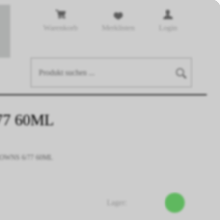
Warenkorb
Merklisten
Login
7 60ML
OWNS 6/77 60ML
Lager: