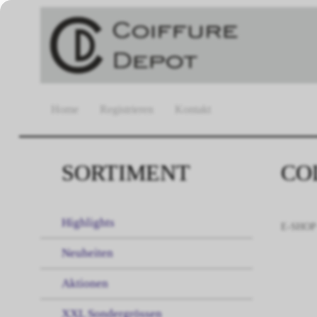
Home
Registrieren
Kontakt
SORTIMENT
CO
Highlights
E-SHOP
Neuheiten
Aktionen
XXL Sondergrössen