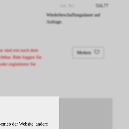
Art. Nr:
516.77
Wiederbeschaffungsdauer auf
Anfrage.
se sind erst nach dem
Merken
chtbar. Bitte loggen Sie
oder registrieren Sie
etrieb der Website, andere