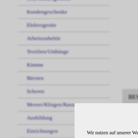
Kundengeschenke
Elektrogeräte
Arbeitszubehör
Textilien/Umhänge
Kämme
Bürsten
Scheren
BE
Messer/Klingen/Rasur
Ausbildung
Demi
dunk
Einrichtungen
Wir nutzen auf unserer We