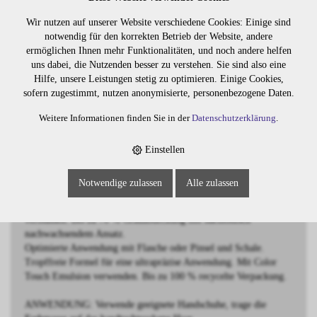
Wir nutzen auf unserer Website verschiedene Cookies: Einige sind
BESCHREIBUNG
notwendig für den korrekten Betrieb der Website, andere
ermöglichen Ihnen mehr Funktionalitäten, und noch andere helfen
Demi-permanente Intensivtönung
uns dabei, die Nutzenden besser zu verstehen. Sie sind also eine
mittelbraun braun-intensiv
Hilfe, unsere Leistungen stetig zu optimieren. Einige Cookies,
sofern zugestimmt, nutzen anonymisierte, personenbezogene Daten.
Wella Professionals Color Touch ist eine demi-permanente
Weitere Informationen finden Sie in der
Datenschutzerklärung
.
Haartönung für ultimativen Glanz und strahlende Haarfarben.
Die sanfte Formel enthält die Metal Purifier Technology für mehr
Farbsicherheit und somit noch zuverlässigere Farbergebnisse -
Einstellen
auch bei geschädigtem Haar.
Vegan, frei von Ammoniak, Silikonen und Mineralöl.
Notwendige zulassen
Alle zulassen
Mehr als 90 lebendige Farbtöne, untereinander mischbar.
Lebendige Farbergebnisse, die nach 28 Wäschen gleichmäßig
verblassen. Bis zu 70 % Grauabdeckung mit harmonisch
nachwachsendem Ansatz.
Optimierte Anwendung mit Flasche oder Pinsel und Schale.
Tropffreie Formel für eine ultrapräzise Anwendung. Mit Color
Touch Emulsion verwenden. Bis zu 100 % recycelte Verpackung.
ANWENDUNG: Verwende geeignete Handschuhe, trage die