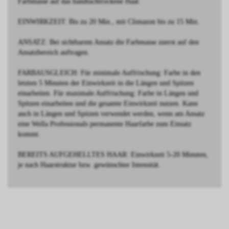
Farbmasse auf das handtuchtrockene Haar.
EINWIRKZEIT: Bis zu 20 Min., mit Climazon bis zu 15 Min.
ANSATZ: Bei sichtbarem Ansatz die Farbmasse zuerst auf den
Ansatzbereich auftragen.
FARBAUSGLEICH: Für minimale Auffrischung: Farbe in den
letzten 5 Minuten der Einwirkzeit in die Längen und Spitzen
einarbeiten. Für maximale Auffrischung: Farbe in Längen und
Spitzen einarbeiten und die gesamte Einwirkzeit nutzen. Kann
auch in Längen und Spitzen verwendet werden, wenn am Ansatz
eine Wella Professionals permanente Haarfarbe zum Einsatz
kommt.
BEREITS AUFGEHELLTES HAAR: Einwirkzeit 5-20 Minuten,
je nach Haarstruktur bzw. gewünschter Intensität.