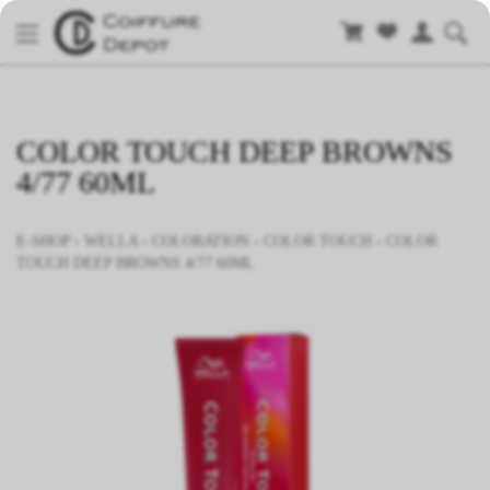
COLOR TOUCH DEEP BROWNS
4/77 60ML
E-SHOP
›
WELLA
›
COLORATION
›
COLOR TOUCH
›
COLOR
TOUCH DEEP BROWNS 4/77 60ML