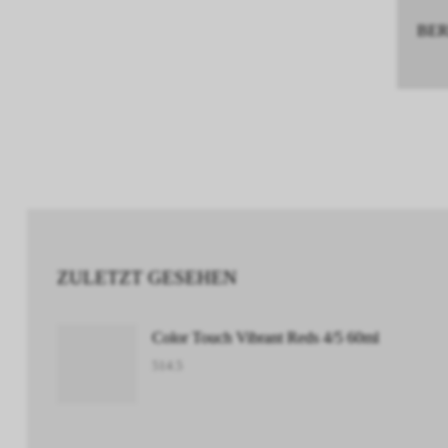
BERE
ZULETZT GESEHEN
Color Touch Vibrant Reds 4/5 60ml
514.5