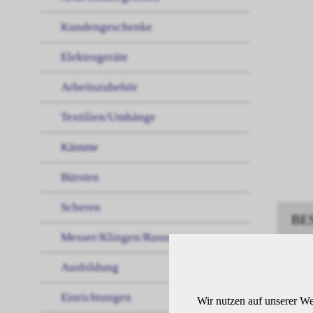
Kundengeschenke
Elektrogeräte
Arbeitszubehör
Textilien/Umhänge
Kämme
Bürsten
Scheren
BE
Messer/Klingen/Rasur
Ausbildung
Demi
mitt
Einrichtungen
Wir nutzen auf unserer We