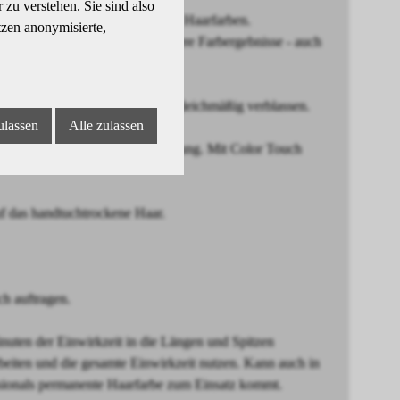
zu verstehen. Sie sind also
ltimativen Glanz und strahlende Haarfarben.
tzen anonymisierte,
rheit und somit noch zuverlässigere Farbergebnisse - auch
gebnisse, die nach 28 Wäschen gleichmäßig verblassen.
ulassen
Alle zulassen
el für eine ultrapräzise Anwendung. Mit Color Touch
das handtuchtrockene Haar.
h auftragen.
ten der Einwirkzeit in die Längen und Spitzen
beiten und die gesamte Einwirkzeit nutzen. Kann auch in
sionals permanente Haarfarbe zum Einsatz kommt.