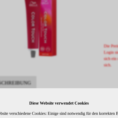
Die Prei
Login si
sich ein 
sich.
SCHREIBUNG
Diese Website verwendet Cookies
-permanente Intensivtönung
elbraun mahagoni
bsite verschiedene Cookies: Einige sind notwendig für den korrekten B