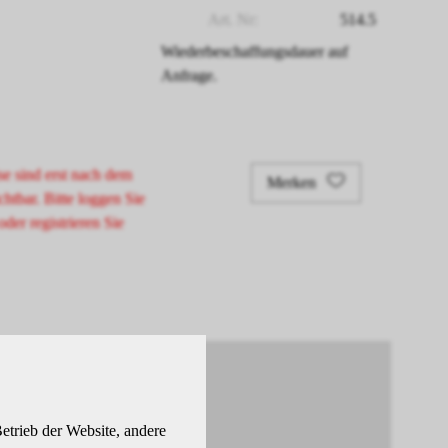
Art. Nr:
514.5
Wiederbeschaffungsdauer auf
Anfrage.
se sind erst nach dem
Merken
chtbar. Bitte loggen Sie
oder registrieren Sie
etrieb der Website, andere