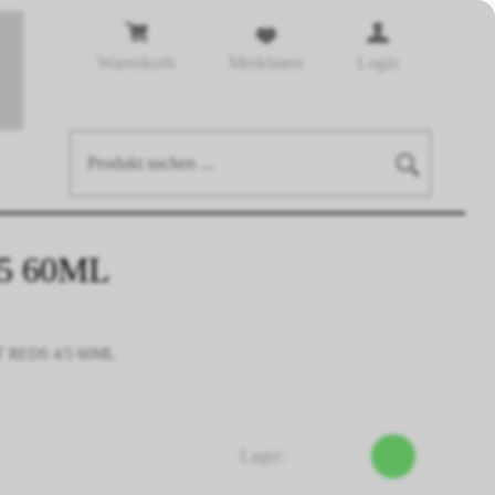
Warenkorb
Merklisten
Login
5 60ML
 REDS 4/5 60ML
Lager: