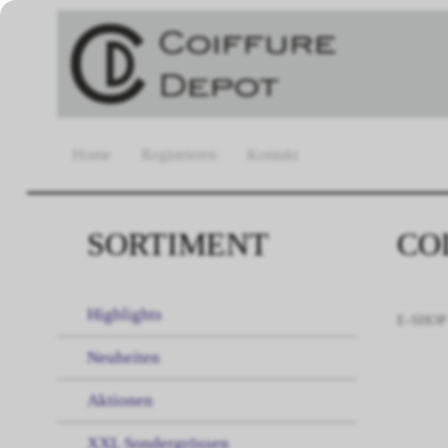
Home
Registrieren
Kontakt
SORTIMENT
CO
Highlights
E-SHOP
Neuheiten
Aktionen
XXL Sondergrössen