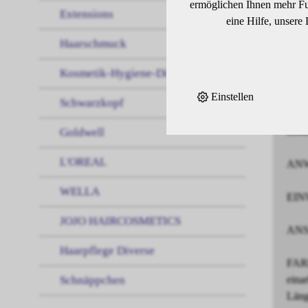
ermöglichen Ihnen mehr Fun
Extensions
Well
eine Hilfe, unsere
Die 
Haarschmuck
bei 
Vega
Kosmetik-Hygiene-Diverses
Mehr
Einstellen
Bis 
Schwarzkopf
Opti
Emul
Goldwell
L'OREAL
ANWE
WELLA
EINW
JOJO HAIRCOSMETICS
ANSA
Haarpflege Diverse
FARB
Schnäppchen
eina
Läng