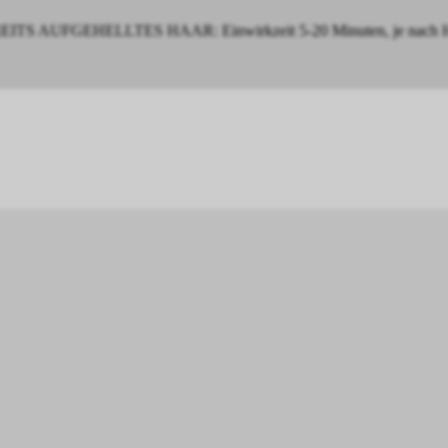
ITS AUFGEHELLTES HAAR: Einwirkzeit 5-20 Minuten, je nach Haars