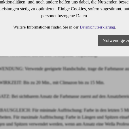
ktionalitäten, und noch andere helfen uns dabei, die Nutzenden besser 
a Professionals Color Touch ist eine demi-permanente Haartönung für u
 Leistungen stetig zu optimieren. Einige Cookies, sofern zugestimmt, nu
sanfte Formel enthält die Metal Purifier Technology für mehr Farbsiche
personenbezogene Daten.
geschädigtem Haar.
Weitere Informationen finden Sie in der
Datenschutzerklärung
.
n, frei von Ammoniak, Silikonen und Mineralöl.
 als 90 lebendige Farbtöne, untereinander mischbar. Lebendige Farber
Notwendige z
zu 70 % Grauabdeckung mit harmonisch nachwachsendem Ansatz.
mierte Anwendung mit Flasche oder Pinsel und Schale. Tropffreie Form
sion verwenden. Bis zu 100 % recycelte Verpackung.
NDUNG: Verwende geeignete Handschuhe, trage die Farbmasse auf 
IRKZEIT: Bis zu 20 Min., mit Climazon bis zu 15 Min.
TZ: Bei sichtbarem Ansatz die Farbmasse zuerst auf den Ansatzbereic
AUSGLEICH: Für minimale Auffrischung: Farbe in den letzten 5 Minu
rbeiten. Für maximale Auffrischung: Farbe in Längen und Spitzen einar
en und Spitzen verwendet werden, wenn am Ansatz eine Wella Profes