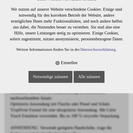
Wir nutzen auf unserer Website verschiedene Cookies: Einige sind
BESCHREIBUNG
notwendig für den korrekten Betrieb der Website, andere
ermöglichen Ihnen mehr Funktionalitäten, und noch andere helfen
Demi-permanente Intensivtönung
uns dabei, die Nutzenden besser zu verstehen. Sie sind also eine
schwarz
Hilfe, unsere Leistungen stetig zu optimieren. Einige Cookies,
sofern zugestimmt, nutzen anonymisierte, personenbezogene Daten.
Wella Professionals Color Touch ist eine demi-permanente
Weitere Informationen finden Sie in der
Datenschutzerklärung
.
Haartönung für ultimativen Glanz und strahlende Haarfarben.
Die sanfte Formel enthält die Metal Purifier Technology für mehr
Farbsicherheit und somit noch zuverlässigere Farbergebnisse -
Einstellen
auch bei geschädigtem Haar.
Vegan, frei von Ammoniak, Silikonen und Mineralöl.
Notwendige zulassen
Alle zulassen
Mehr als 90 lebendige Farbtöne, untereinander mischbar.
Lebendige Farbergebnisse, die nach 28 Wäschen gleichmäßig
verblassen. Bis zu 70 % Grauabdeckung mit harmonisch
nachwachsendem Ansatz.
Optimierte Anwendung mit Flasche oder Pinsel und Schale.
Tropffreie Formel für eine ultrapräzise Anwendung. Mit Color
Touch Emulsion verwenden. Bis zu 100 % recycelte Verpackung.
ANWENDUNG: Verwende geeignete Handschuhe, trage die