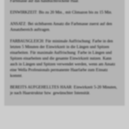
Farbmasse auf das handtuchtrockene Haar.
EINWIRKZEIT: Bis zu 20 Min., mit Climazon bis zu 15 Min.
ANSATZ: Bei sichtbarem Ansatz die Farbmasse zuerst auf den
Ansatzbereich auftragen.
FARBAUSGLEICH: Für minimale Auffrischung: Farbe in den
letzten 5 Minuten der Einwirkzeit in die Längen und Spitzen
einarbeiten. Für maximale Auffrischung: Farbe in Längen und
Spitzen einarbeiten und die gesamte Einwirkzeit nutzen. Kann
auch in Längen und Spitzen verwendet werden, wenn am Ansatz
eine Wella Professionals permanente Haarfarbe zum Einsatz
kommt.
BEREITS AUFGEHELLTES HAAR: Einwirkzeit 5-20 Minuten,
je nach Haarstruktur bzw. gewünschter Intensität.