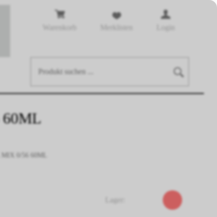
Warenkorb
Merklisten
Login
 60ML
MIX 0/56 60ML
Lager: