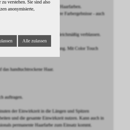
zu verstehen. Sie sind also
ltimativen Glanz und strahlende Haarfarben.
tzen anonymisierte,
rheit und somit noch zuverlässigere Farbergebnisse - auch
gebnisse, die nach 28 Wäschen gleichmäßig verblassen.
ulassen
Alle zulassen
el für eine ultrapräzise Anwendung. Mit Color Touch
das handtuchtrockene Haar.
h auftragen.
ten der Einwirkzeit in die Längen und Spitzen
beiten und die gesamte Einwirkzeit nutzen. Kann auch in
sionals permanente Haarfarbe zum Einsatz kommt.