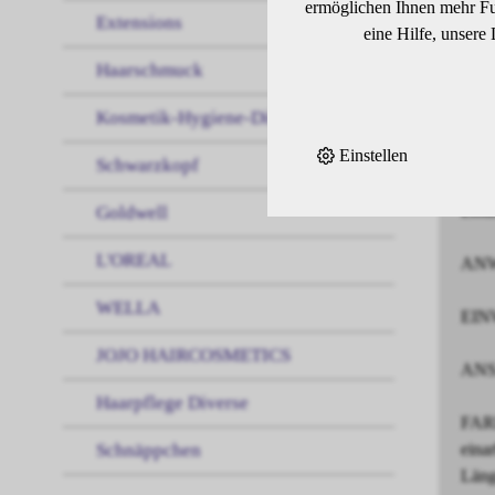
ermöglichen Ihnen mehr Fun
Extensions
Well
eine Hilfe, unsere
Die 
Haarschmuck
bei 
Vega
Kosmetik-Hygiene-Diverses
Mehr
Einstellen
Bis 
Schwarzkopf
Opti
Emul
Goldwell
L'OREAL
ANWE
WELLA
EINW
JOJO HAIRCOSMETICS
ANSA
Haarpflege Diverse
FARB
Schnäppchen
eina
Läng