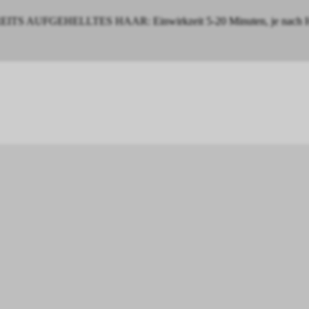
ITS AUFGEHELLTES HAAR: Einwirkzeit 5-20 Minuten, je nach Haars