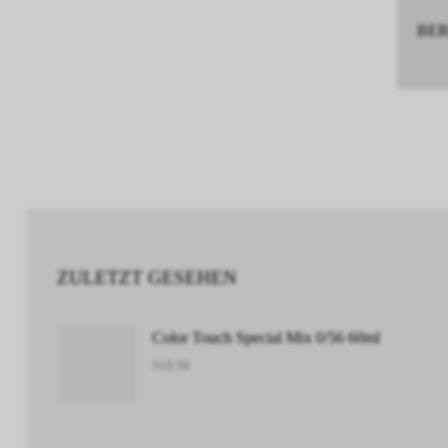
BERE
ZULETZT GESEHEN
Color Touch Special Mix 0/56 60ml
510.56