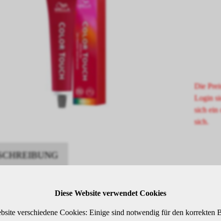
Die Prei
Login si
sich ein 
sich.
SCHREIBUNG
Diese Website verwendet Cookies
-permanente Intensivtönung
goni-violett
bsite verschiedene Cookies: Einige sind notwendig für den korrekten B