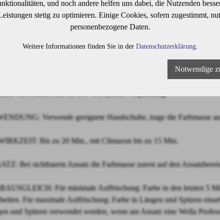
ktionalitäten, und noch andere helfen uns dabei, die Nutzenden besser 
a Professionals Color Touch ist eine demi-permanente Haartönung für u
 Leistungen stetig zu optimieren. Einige Cookies, sofern zugestimmt, nu
sanfte Formel enthält die Metal Purifier Technology für mehr Farbsiche
personenbezogene Daten.
geschädigtem Haar.
Weitere Informationen finden Sie in der
Datenschutzerklärung
.
n, frei von Ammoniak, Silikonen und Mineralöl.
 als 90 lebendige Farbtöne, untereinander mischbar. Lebendige Farber
Notwendige z
zu 70 % Grauabdeckung mit harmonisch nachwachsendem Ansatz.
mierte Anwendung mit Flasche oder Pinsel und Schale. Tropffreie Form
sion verwenden. Bis zu 100 % recycelte Verpackung.
NDUNG: Verwende geeignete Handschuhe, trage die Farbmasse auf 
IRKZEIT: Bis zu 20 Min., mit Climazon bis zu 15 Min.
TZ: Bei sichtbarem Ansatz die Farbmasse zuerst auf den Ansatzbereic
AUSGLEICH: Für minimale Auffrischung: Farbe in den letzten 5 Minu
rbeiten. Für maximale Auffrischung: Farbe in Längen und Spitzen einar
en und Spitzen verwendet werden, wenn am Ansatz eine Wella Profes