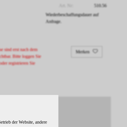
Art. Nr:
510.56
Wiederbeschaffungsdauer auf
Anfrage.
se sind erst nach dem
Merken
chtbar. Bitte loggen Sie
oder registrieren Sie
etrieb der Website, andere