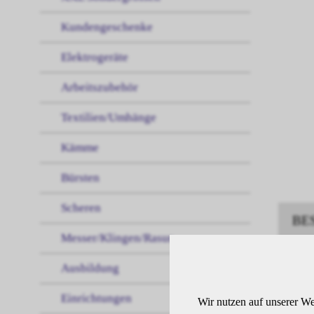
Kundengeschenke
Elektrogeräte
Arbeitszubehör
Textilien/Umhänge
Kämme
Bürsten
Scheren
BE
Messer/Klingen/Rasur
Ausbildung
Demi
maha
Einrichtungen
Wir nutzen auf unserer We