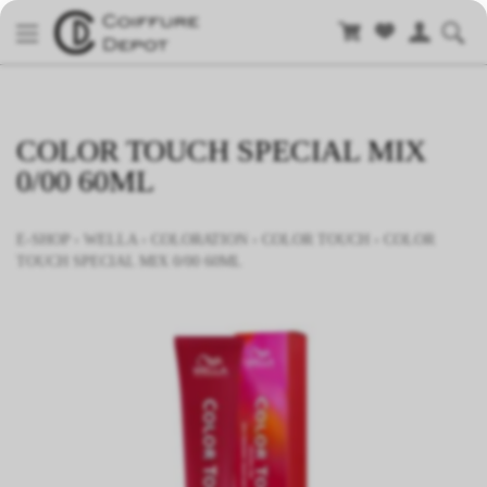
COLOR TOUCH SPECIAL MIX
0/00 60ML
E-SHOP
›
WELLA
›
COLORATION
›
COLOR TOUCH
›
COLOR
TOUCH SPECIAL MIX 0/00 60ML