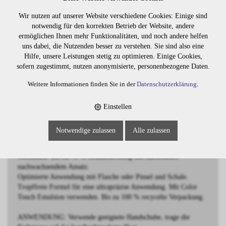
Wir nutzen auf unserer Website verschiedene Cookies: Einige sind
BESCHREIBUNG
notwendig für den korrekten Betrieb der Website, andere
ermöglichen Ihnen mehr Funktionalitäten, und noch andere helfen
Demi-permanente Intensivtönung
uns dabei, die Nutzenden besser zu verstehen. Sie sind also eine
natur
Hilfe, unsere Leistungen stetig zu optimieren. Einige Cookies,
sofern zugestimmt, nutzen anonymisierte, personenbezogene Daten.
Wella Professionals Color Touch ist eine demi-permanente
Weitere Informationen finden Sie in der
Datenschutzerklärung
.
Haartönung für ultimativen Glanz und strahlende Haarfarben.
Die sanfte Formel enthält die Metal Purifier Technology für mehr
Farbsicherheit und somit noch zuverlässigere Farbergebnisse -
Einstellen
auch bei geschädigtem Haar.
Vegan, frei von Ammoniak, Silikonen und Mineralöl.
Notwendige zulassen
Alle zulassen
Mehr als 90 lebendige Farbtöne, untereinander mischbar.
Lebendige Farbergebnisse, die nach 28 Wäschen gleichmäßig
verblassen. Bis zu 70 % Grauabdeckung mit harmonisch
nachwachsendem Ansatz.
Optimierte Anwendung mit Flasche oder Pinsel und Schale.
Tropffreie Formel für eine ultrapräzise Anwendung. Mit Color
Touch Emulsion verwenden. Bis zu 100 % recycelte Verpackung.
ANWENDUNG: Verwende geeignete Handschuhe, trage die