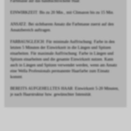
Farbmasse auf das handtuchtrockene Haar.
EINWIRKZEIT: Bis zu 20 Min., mit Climazon bis zu 15 Min.
ANSATZ: Bei sichtbarem Ansatz die Farbmasse zuerst auf den
Ansatzbereich auftragen.
FARBAUSGLEICH: Für minimale Auffrischung: Farbe in den
letzten 5 Minuten der Einwirkzeit in die Längen und Spitzen
einarbeiten. Für maximale Auffrischung: Farbe in Längen und
Spitzen einarbeiten und die gesamte Einwirkzeit nutzen. Kann
auch in Längen und Spitzen verwendet werden, wenn am Ansatz
eine Wella Professionals permanente Haarfarbe zum Einsatz
kommt.
BEREITS AUFGEHELLTES HAAR: Einwirkzeit 5-20 Minuten,
je nach Haarstruktur bzw. gewünschter Intensität.