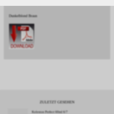
BESCHREIBUNG
Dunkelblond Braun
ZULETZT GESEHEN
Koleston Perfect 60ml 6/7