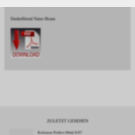
BESCHREIBUNG
Dunkelblond Natur-Braun
ZULETZT GESEHEN
Koleston Perfect 60ml 6/07