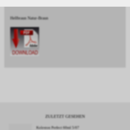
BESCHREIBUNG
Hellbraun Natur-Braun
ZULETZT GESEHEN
Koleston Perfect 60ml 5/07