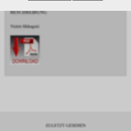
BESCHREIBUNG
Violett-Mahagoni
ZULETZT GESEHEN