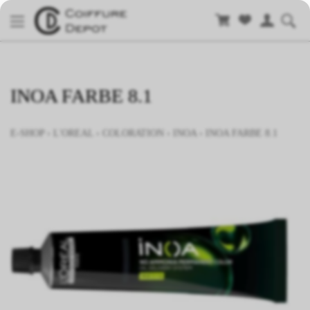
INOA FARBE 8.1
E-SHOP
›
L'OREAL
›
COLORATION
›
INOA
›
INOA FARBE 8.1