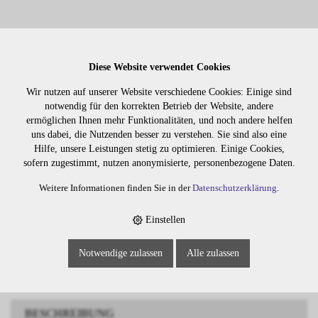
Diese Website verwendet Cookies
Wir nutzen auf unserer Website verschiedene Cookies: Einige sind
notwendig für den korrekten Betrieb der Website, andere
Lager:
ermöglichen Ihnen mehr Funktionalitäten, und noch andere helfen
uns dabei, die Nutzenden besser zu verstehen. Sie sind also eine
Art. Nr:
418.1
Hilfe, unsere Leistungen stetig zu optimieren. Einige Cookies,
Wiederbeschaffungsdauer auf Anfrage.
sofern zugestimmt, nutzen anonymisierte, personenbezogene Daten.
Weitere Informationen finden Sie in der
Datenschutzerklärung
.
Die Preise sind erst nach dem
Einstellen
Merken
Login sichtbar. Bitte loggen Sie
sich ein oder registrieren Sie sich.
Notwendige zulassen
Alle zulassen
BESCHREIBUNG