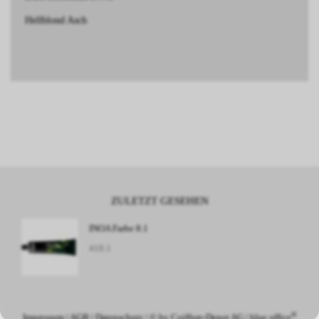
Hellblond Asch
ZULETZT GESEHEN
INOA Farbe 8.1
418.1
®
Impressum
|
AGB
|
Datenschutz
| © by
Coiffure-Depot AG
|
blue office